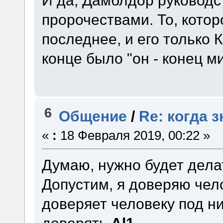
И да, Дамблдор руководс
пророчествами. То, котор
последнее, и его только 
конце было "он - конец ми
6
Общение
/
Re: когда 
«
:
18 Февраля 2019, 00:22 »
Думаю, нужно будет делат
Допустим, я доверяю чел
доверяет человеку под н
доверять
Al1
.