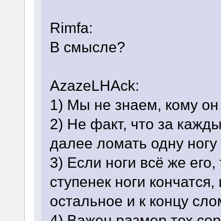
Rimfa:
В смысле?
AzazeLHAck:
1) Мы не знаем, кому он
2) Не факт, что за кажды
далее ломать одну ногу 
3) Если ноги всё же его
ступенек ноги кончатся,
остальное и к концу сл
4) Важен размер тех со