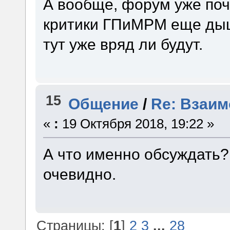
А вообще, форум уже поч
критики ГПиМРМ еще дыш
тут уже вряд ли будут.
15
Общение
/
Re: Взаим
«
:
19 Октября 2018, 19:22 »
А что именно обсуждать?
очевидно.
Страницы: [
1
]
2
3
...
28