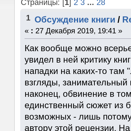
Страницы: [
1
]
2
3
...
28
1
Обсуждение книги
/
R
«
:
27 Декабря 2019, 19:41 »
Как вообще можно всерье
увидел в ней критику книги
нападки на каких-то там 
взгляды, занимательный к
наконец, обвинение в то
единственный сюжет из 
возможных - лишь потому,
автору этой рецензии. Н