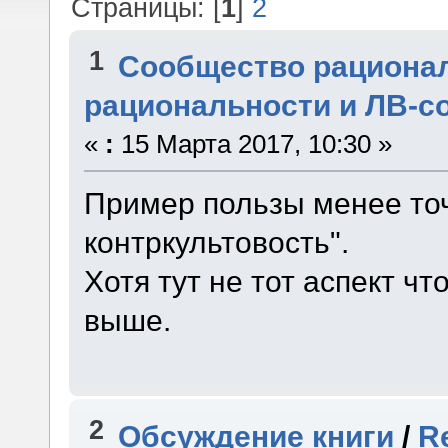
Страницы: [
1
]
2
1
Сообщество рациона
рациональности и ЛВ-с
«
:
15 Марта 2017, 10:30 »
Пример пользы менее точ
контркультовость".
Хотя тут не тот аспект ч
выше.
2
Обсуждение книги
/
R