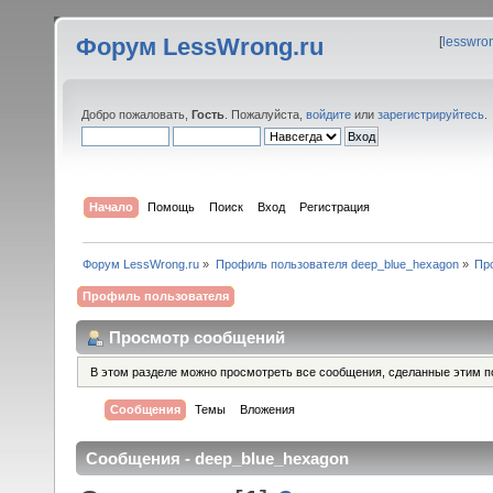
Форум LessWrong.ru
[
lesswro
Добро пожаловать,
Гость
. Пожалуйста,
войдите
или
зарегистрируйтесь
.
Начало
Помощь
Поиск
Вход
Регистрация
Форум LessWrong.ru
»
Профиль пользователя deep_blue_hexagon
»
Пр
Профиль пользователя
Просмотр сообщений
В этом разделе можно просмотреть все сообщения, сделанные этим п
Сообщения
Темы
Вложения
Сообщения - deep_blue_hexagon