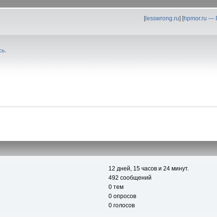
[
lesswrong.ru
] [
hpmor.ru —
сь
.
12 дней, 15 часов и 24 минут.
492 сообщений
0 тем
0 опросов
0 голосов