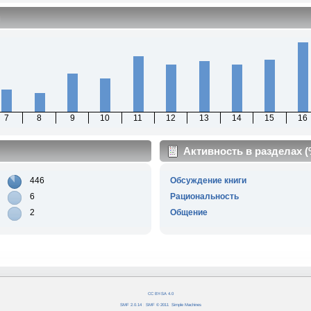
м
7
8
9
10
11
12
13
14
15
16
Активность в разделах 
446
Обсуждение книги
6
Рациональность
2
Общение
CC BY-SA 4.0
SMF 2.0.14
|
SMF © 2011
,
Simple Machines