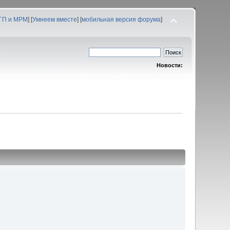
 ГП и МРМ
] [
Умнеем вместе
] [
мобильная версия форума
]
Новости: