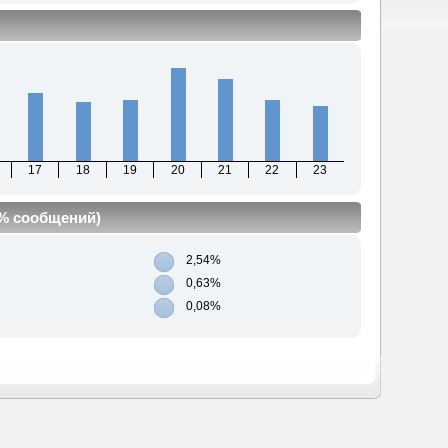
17
18
19
20
21
22
23
(% сообщений)
2,54%
0,63%
0,08%