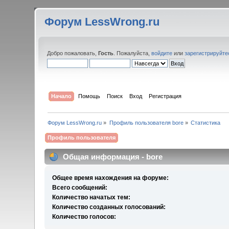
Форум LessWrong.ru
Добро пожаловать,
Гость
. Пожалуйста,
войдите
или
зарегистрируйте
Начало
Помощь
Поиск
Вход
Регистрация
Форум LessWrong.ru
»
Профиль пользователя bore
»
Статистика
Профиль пользователя
Общая информация - bore
Общее время нахождения на форуме:
Всего сообщений:
Количество начатых тем:
Количество созданных голосований:
Количество голосов: