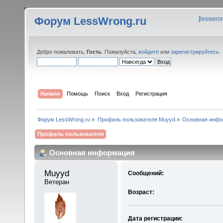
Форум LessWrong.ru
[
lesswro
Добро пожаловать,
Гость
. Пожалуйста,
войдите
или
зарегистрируйтесь
.
Начало
Помощь
Поиск
Вход
Регистрация
Форум LessWrong.ru
»
Профиль пользователя Muyyd
»
Основная инфо
Профиль пользователя
Основная информация
Muyyd 
Сообщений:
Ветеран
Возраст:
Дата регистрации: