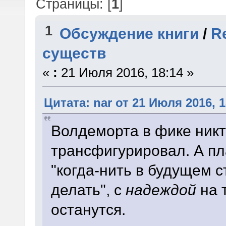
Страницы: [
1
]
1
Обсуждение книги
/
R
существ
«
:
21 Июля 2016, 18:14 »
Цитата: nar от 21 Июля 2016, 1
Волдеморта в фике никт
трансфигурировал. А пл
"когда-нить в будущем с
делать", с
надеждой
на 
останутся.