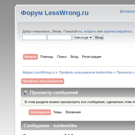
Форум LessWrong.ru
[
lesswro
Добро пожаловать,
Гость
. Пожалуйста,
войдите
или
зарегистрируйтесь
.
Начало
Помощь
Поиск
Вход
Регистрация
Форум LessWrong.ru
»
Профиль пользователя tumbochka
»
Просмотр 
Профиль пользователя
Просмотр сообщений
В этом разделе можно просмотреть все сообщения, сделанные этим п
Сообщения
Темы
Вложения
Сообщения - tumbochka