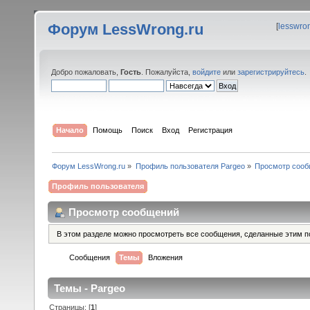
Форум LessWrong.ru
[
lesswro
Добро пожаловать,
Гость
. Пожалуйста,
войдите
или
зарегистрируйтесь
.
Начало
Помощь
Поиск
Вход
Регистрация
Форум LessWrong.ru
»
Профиль пользователя Pargeo
»
Просмотр соо
Профиль пользователя
Просмотр сообщений
В этом разделе можно просмотреть все сообщения, сделанные этим п
Сообщения
Темы
Вложения
Темы - Pargeo
Страницы: [
1
]