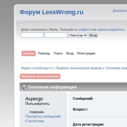
Форум LessWrong.ru
[
lesswro
Добро пожаловать,
Гость
. Пожалуйста,
войдите
или
зарегистрируйтесь
.
Начало
Помощь
Поиск
Вход
Регистрация
Форум LessWrong.ru
»
Профиль пользователя Aspergo
»
Основная ин
Профиль пользователя
Основная информация
Aspergo 
Сообщений:
Пользователь
Возраст:
Оффлайн
Просмотр сообщений
Статистика
Дата регистрации: