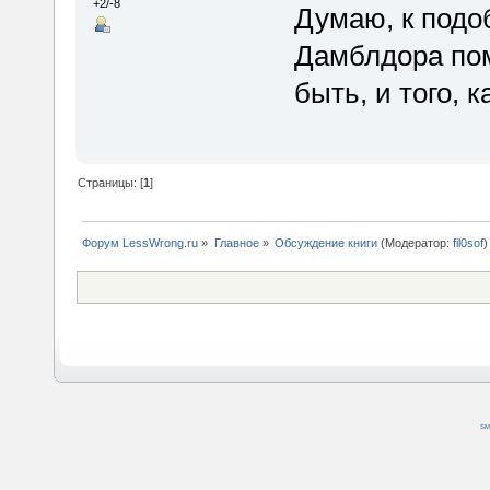
+2/-8
Думаю, к подо
Дамблдора пом
быть, и того, 
Страницы: [
1
]
Форум LessWrong.ru
»
Главное
»
Обсуждение книги
(Модератор:
fil0sof
)
SM