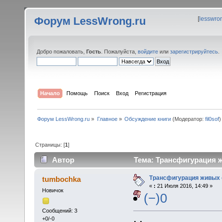
Форум LessWrong.ru
[
lesswro
Добро пожаловать,
Гость
. Пожалуйста,
войдите
или
зарегистрируйтесь
.
Начало
Помощь
Поиск
Вход
Регистрация
Форум LessWrong.ru
»
Главное
»
Обсуждение книги
(Модератор:
fil0sof
)
Страницы: [
1
]
Автор
Тема: Трансфигурация ж
Трансфигурация живых
tumbochka
«
:
21 Июля 2016, 14:49 »
Новичок
(−)0
Сообщений: 3
+0/-0