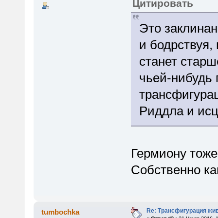
Цитировать
Это заклинан
и бодрствуя, 
станет старш
чьей-нибудь
трансфигура
Риддла и исц
Гермиону тож
Собственно ка
Re: Трансфигурация жи
tumbochka