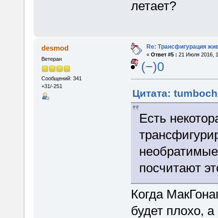
летает?
Re: Трансфигурация жи
desmod
«
Ответ #5 :
21 Июля 2016, 1
Ветеран
(−)0
Сообщений: 341
+31/-251
Цитата: tumboch
Есть некотор
трансфигури
необратимые 
посчитают эт
Когда МакГонаг
будет плохо, а