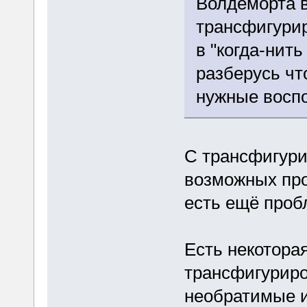
Волдеморта в
трансфигурир
в "когда-нит
разберусь чт
нужные воспо
С трансфигур
возможных про
есть ещё проб
Есть некоторая
трансфигурир
необратимые и