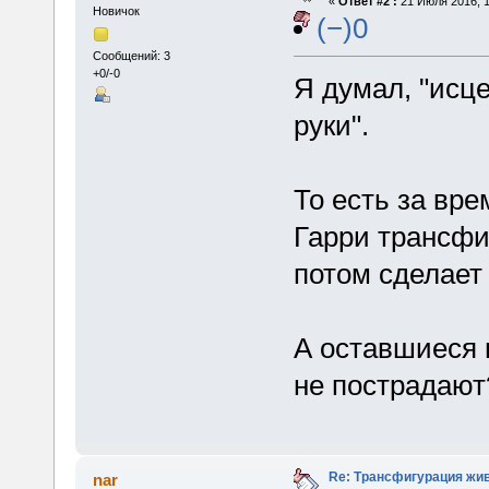
«
Ответ #2 :
21 Июля 2016, 1
Новичок
(−)0
Сообщений: 3
+0/-0
Я думал, "исце
руки".
То есть за вре
Гарри трансфи
потом сделает
А оставшиеся 
не пострадают
Re: Трансфигурация жи
nar