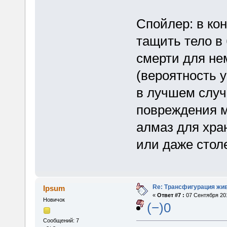
Спойлер: в ко
тащить тело в
смерти для не
(вероятность 
в лучшем случ
повреждения м
алмаз для хра
или даже стол
Re: Трансфигурация жи
Ipsum
«
Ответ #7 :
07 Сентября 201
Новичок
(−)0
Сообщений: 7