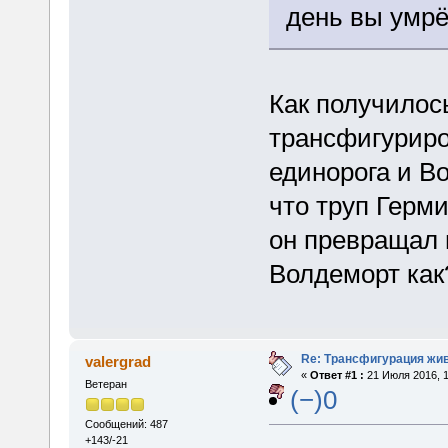
день вы умрё
Как получилось
трансфигуриро
единорога и В
что труп Герм
он превращал 
Волдеморт как
Re: Трансфигурация жи
valergrad
«
Ответ #1 :
21 Июля 2016, 1
Ветеран
(−)0
Сообщений: 487
+143/-21