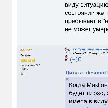
виду ситуаци
состоянии же 
пребывает в "
не может умер
Re: Трансфигурация жи
ae_der
«
Ответ #6 :
28 Августа 2016
Ветеран
(−)0
Сообщений: 353
+13/-5
Цитата: desmod 
Когда МакГон
будет плохо, 
имела в вид