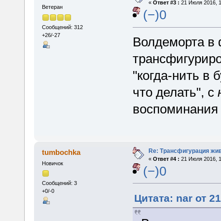
«
Ответ #3 :
21 Июля 2016, 1
Ветеран
(−)0
Сообщений: 312
+26/-27
Волдеморта в 
трансфигуриро
"когда-нить в 
что делать", с
воспоминания 
Re: Трансфигурация жи
tumbochka
«
Ответ #4 :
21 Июля 2016, 1
Новичок
(−)0
Сообщений: 3
+0/-0
Цитата: nar от 2