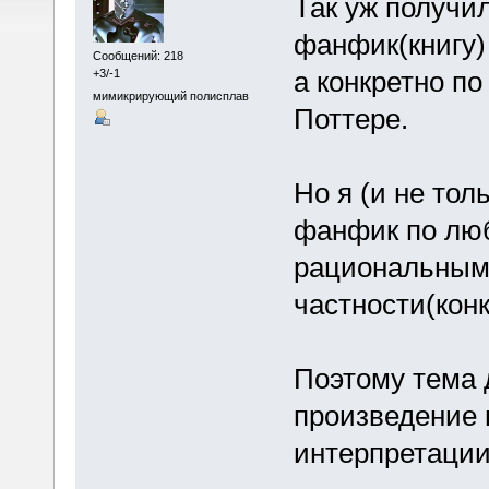
Так уж получи
фанфик(книгу)
Сообщений: 218
а конкретно по
+3/-1
мимикрирующий полисплав
Поттере.
Но я (и не тол
фанфик по люб
рациональным
частности(конк
Поэтому тема 
произведение 
интерпретации