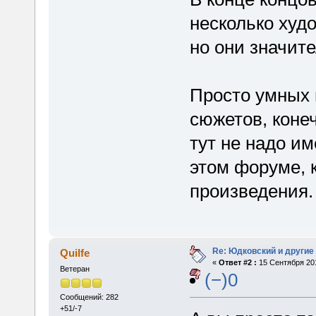
несколько худ
но они значит
Просто умных 
сюжетов, коне
тут не надо и
этом форуме, 
произведения.
Re: Юдковский и другие
Quilfe
«
Ответ #2 :
15 Сентября 201
Ветеран
(−)0
Сообщений: 282
+51/-7