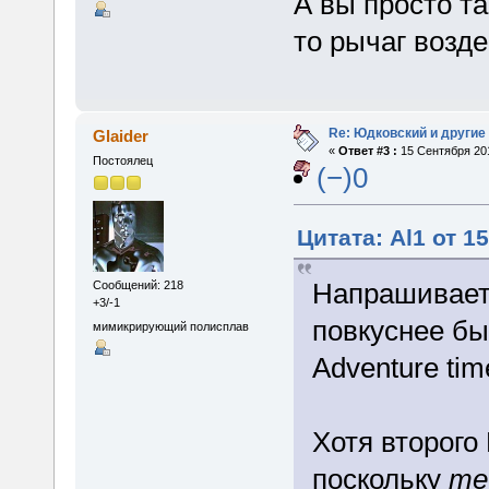
А вы просто та
то рычаг возд
Re: Юдковский и другие
Glaider
«
Ответ #3 :
15 Сентября 201
Постоялец
(−)0
Цитата: Al1 от 1
Напрашиваетс
Сообщений: 218
+3/-1
повкуснее бы
мимикрирующий полисплав
Adventure tim
Хотя второго
поскольку
те