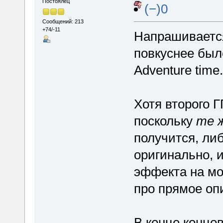
Постоялец
(−)0
Сообщений: 213
+74/-11
Напрашивается
повкуснее был
Adventure time.
Хотя второго 
поскольку
те 
получится, либ
оригинально, и
эффекта на мо
про прямое опи
В конце концов