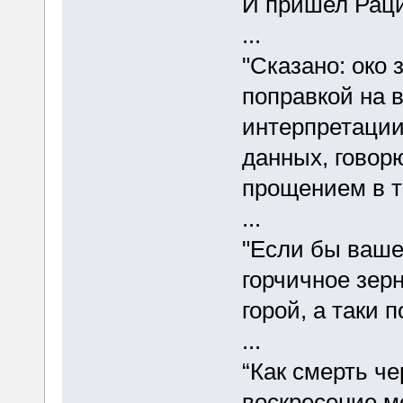
И пришел Раци
...
"Сказано: око з
поправкой на 
интерпретации
данных, говорю 
прощением в т
...
"Если бы ваше
горчичное зерн
горой, а таки 
...
“Как смерть че
воскресение ме