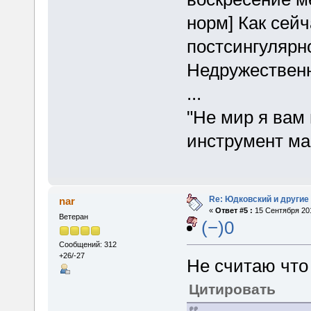
норм] Как сейч
постсингулярно
Недружественн
...
"Не мир я вам
инструмент ма
Re: Юдковский и другие
nar
«
Ответ #5 :
15 Сентября 201
Ветеран
(−)0
Сообщений: 312
+26/-27
Не считаю что 
Цитировать