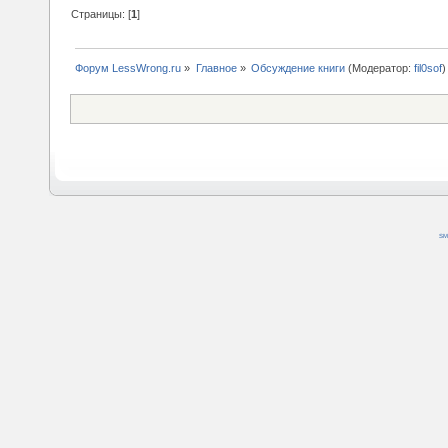
Страницы: [
1
]
Форум LessWrong.ru
»
Главное
»
Обсуждение книги
(Модератор:
fil0sof
)
SM