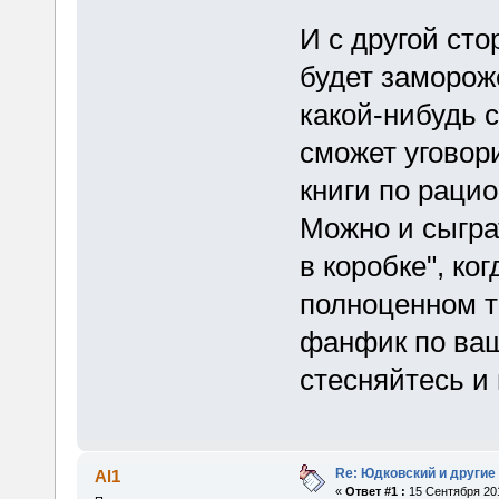
И с другой сто
будет заморож
какой-нибудь 
сможет уговор
книги по рац
Можно и сыгра
в коробке", ко
полноценном те
фанфик по ва
стесняйтесь и
Re: Юдковский и другие
Al1
«
Ответ #1 :
15 Сентября 201