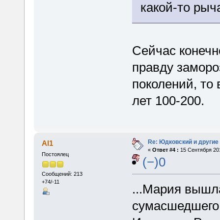
какой-то рыч
Сейчас конечно
правду заморо
поколений, то
лет 100-200.
Re: Юдковский и другие
Al1
«
Ответ #4 :
15 Сентября 201
Постоялец
(−)0
Сообщений: 213
+74/-11
...Мария вышл
сумасшедшего 