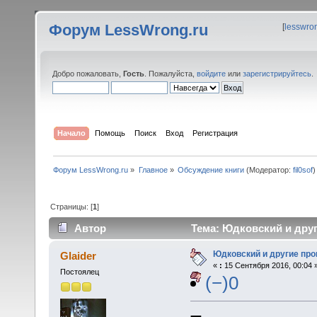
Форум LessWrong.ru
[
lesswro
Добро пожаловать,
Гость
. Пожалуйста,
войдите
или
зарегистрируйтесь
.
Начало
Помощь
Поиск
Вход
Регистрация
Форум LessWrong.ru
»
Главное
»
Обсуждение книги
(Модератор:
fil0sof
)
Страницы: [
1
]
Автор
Тема: Юдковский и друг
Юдковский и другие про
Glaider
«
:
15 Сентября 2016, 00:04 
Постоялец
(−)0