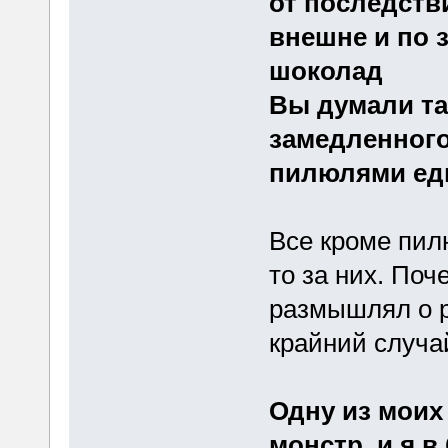
от последств
внешне и по 
шоколад
Вы думали так
замедленного
пилюлями ед
Все кроме пил
то за них. Поч
размышлял о р
крайний случа
Одну из моих
монстр, и я 