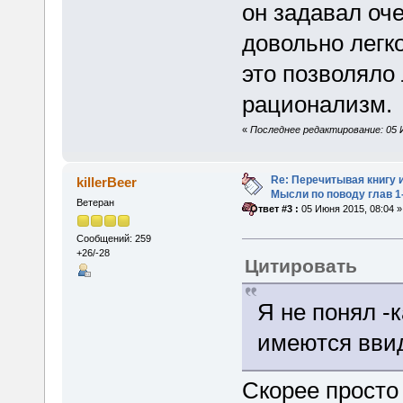
он задавал оч
довольно легк
это позволяло
рационализм.
«
Последнее редактирование: 05 И
Re: Перечитывая книгу и
killerBeer
Мысли по поводу глав 1
Ветеран
«
Ответ #3 :
05 Июня 2015, 08:04 »
Сообщений: 259
+26/-28
Цитировать
Я не понял -
имеются ввид
Скорее просто