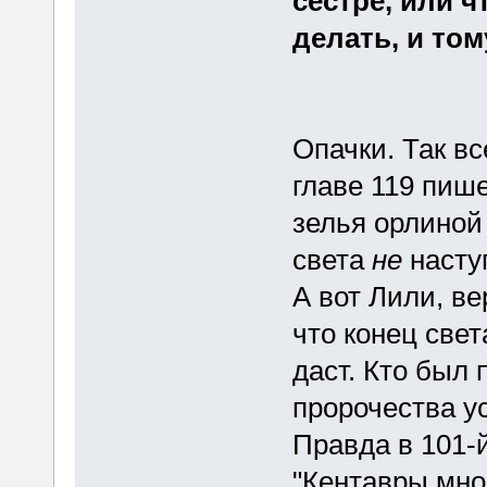
сестре, или ч
делать, и то
Опачки. Так вс
главе 119 пиш
зелья орлиной
света
не
насту
А вот Лили, ве
что конец свет
даст. Кто был 
пророчества 
Правда в 101-
"Кентавры мног