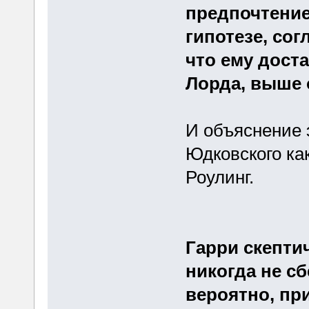
предпочтени
гипотезе, сог
что ему дост
Лорда, выше 
И объяснение 
Юдковского ка
Роулинг.
Гарри скепти
никогда не сб
вероятно, пр