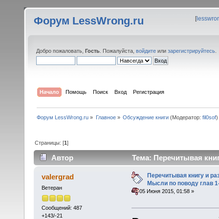
Форум LessWrong.ru
[
lesswro
Добро пожаловать,
Гость
. Пожалуйста,
войдите
или
зарегистрируйтесь
.
Начало
Помощь
Поиск
Вход
Регистрация
Форум LessWrong.ru
»
Главное
»
Обсуждение книги
(Модератор:
fil0sof
)
Страницы: [
1
]
Автор
Тема: Перечитывая книг
(Прочитано 39245 раз)
Перечитывая книгу и ра
valergrad
Мысли по поводу глав 1
Ветеран
«
:
05 Июня 2015, 01:58 »
Сообщений: 487
+143/-21