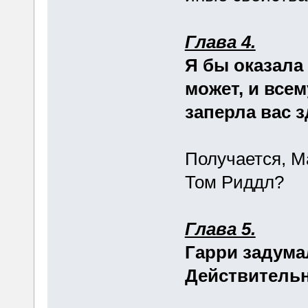
Глава 4.
Я бы оказала
может, и все
заперла вас з
Получается, Ма
Том Риддл?
Глава 5.
Гарри задума
Действительн