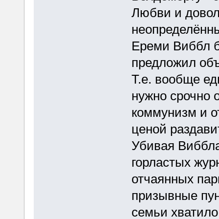
Любви и довол
неопределённы
Ереми Виббл
предложил о
Т.е. вообще ед
нужно срочно 
коммунизм и о
ценой раздави
Убивая Виббла
горластых журн
отчаянных пар
призывные пун
семьи хватило