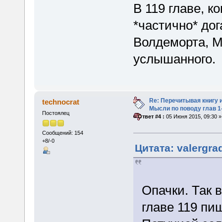
В 119 главе, к
*частично* дог
Волдеморта, М
услышанного.
Re: Перечитывая книгу и
technocrat
Мысли по поводу глав 1
Постоялец
«
Ответ #4 :
05 Июня 2015, 09:30 »
Сообщений: 154
+8/-0
Цитата: valergra
Опачки. Так в
главе 119 пи