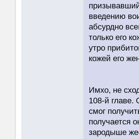
призывавший
введению вои
абсурдно все
только его к
утро прибито
кожей его же
Имхо, не схо
108-й главе. 
смог получит
получается о
зародыше жес