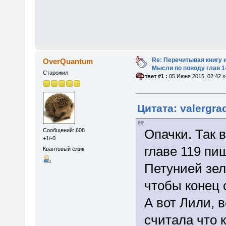
Re: Перечитывая книгу и
OverQuantum
Мысли по поводу глав 1
Старожил
«
Ответ #1 :
05 Июня 2015, 02:42 »
Цитата: valergra
Опачки. Так в
Сообщений: 608
+1/-0
главе 119 пи
Квантовый ёжик
Петунией зел
чтобы конец 
А вот Лили, в
считала что к