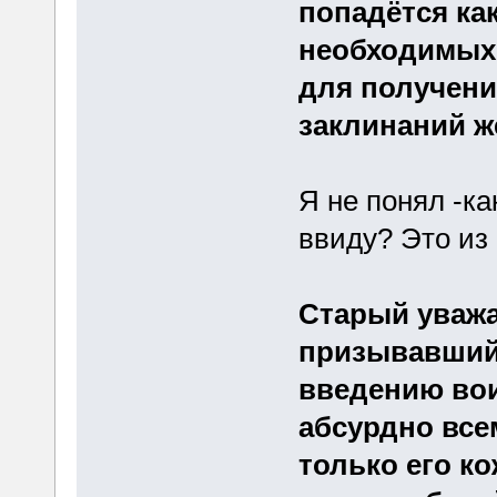
попадётся как
необходимых 
для получени
заклинаний ж
Я не понял -к
ввиду? Это из
Старый уважа
призывавший
введению вои
абсурдно всем
только его к