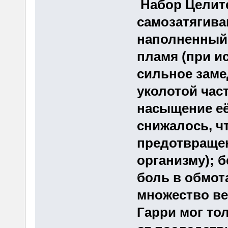
Набор Целите
самозатягива
наполненный 
пламя (при и
сильное заме
уколотой част
насыщение её
снижалось, ч
предотвращен
организму); б
боль в обмот
множество ве
Гарри мог то