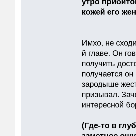
утро прибитой
кожей его жен
Имхо, не сход
й главе. Он го
получить досто
получается он
зародыше жесто
призывал. Зач
интересной б
(Где-то в глу
заметное ощу