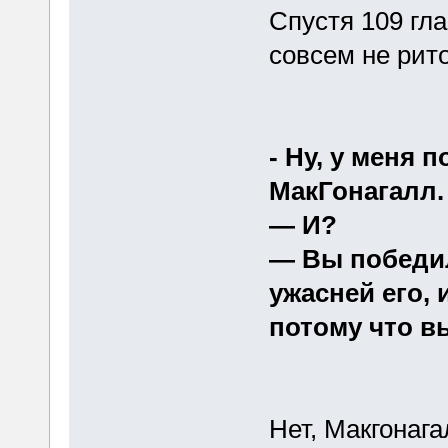
Спустя 109 гл
совсем не рит
- Ну, у меня
МакГонагалл.
— И?
— Вы победил
ужасней его,
потому что в
Нет, Макгонага