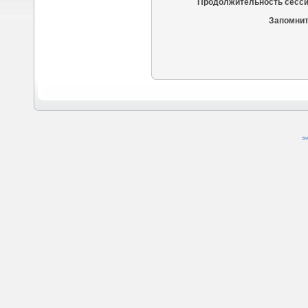
Продолжительность сесси
Запомнит
SM