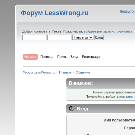
Форум LessWrong.ru
[
lesswro
Добро пожаловать,
Гость
. Пожалуйста,
войдите
или
зарегистрируйтесь
.
Начало
Помощь
Поиск
Вход
Регистрация
Форум LessWrong.ru
»
Главное
»
Общение
Внимание!
Только зарегистрированные
Пожалуйста, войдите или
зарег
Вход
Имя пользовател
Парол