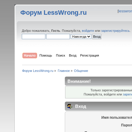
Форум LessWrong.ru
[
lesswro
Добро пожаловать,
Гость
. Пожалуйста,
войдите
или
зарегистрируйтесь
.
Начало
Помощь
Поиск
Вход
Регистрация
Форум LessWrong.ru
»
Главное
»
Общение
Внимание!
Только зарегистрированные
Пожалуйста, войдите или
зарег
Вход
Имя пользовател
Парол