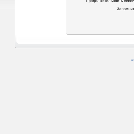
Продолжительность сесси
Запомнит
SM