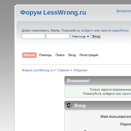
Форум LessWrong.ru
[
lesswro
Добро пожаловать,
Гость
. Пожалуйста,
войдите
или
зарегистрируйтесь
.
Начало
Помощь
Поиск
Вход
Регистрация
Форум LessWrong.ru
»
Главное
»
Общение
Внимание!
Только зарегистрированные
Пожалуйста, войдите или
зарег
Вход
Имя пользовател
Парол