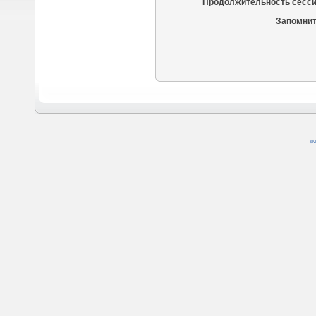
Продолжительность сесси
Запомнит
SM