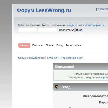
Форум LessWrong.ru
[
lesswro
Добро пожаловать,
Гость
. Пожалуйста,
войдите
или
зарегистрируйтесь
.
Начало
Помощь
Поиск
Вход
Регистрация
Форум LessWrong.ru
»
Главное
»
Обсуждение книги
Внимание!
Только зарегистрированные
Пожалуйста, войдите или
зарег
Вход
Имя пользовател
Парол