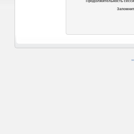
Продолжительность сесси
Запомнит
SM