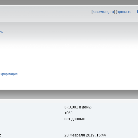
[
lesswrong.ru
] [
hpmor.ru —
сь
.
информация
3 (0,001 в день)
+0/-1
нет данных
:
23 Февраля 2019, 15:44