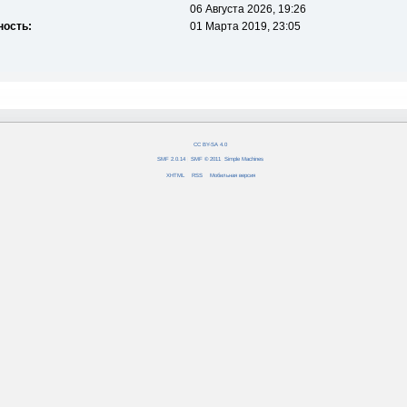
06 Августа 2026, 19:26
ность:
01 Марта 2019, 23:05
CC BY-SA 4.0
SMF 2.0.14
|
SMF © 2011
,
Simple Machines
XHTML
RSS
Мобильная версия