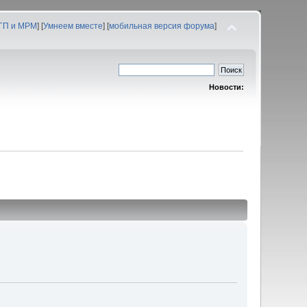
 ГП и МРМ
] [
Умнеем вместе
] [
мобильная версия форума
]
Новости: