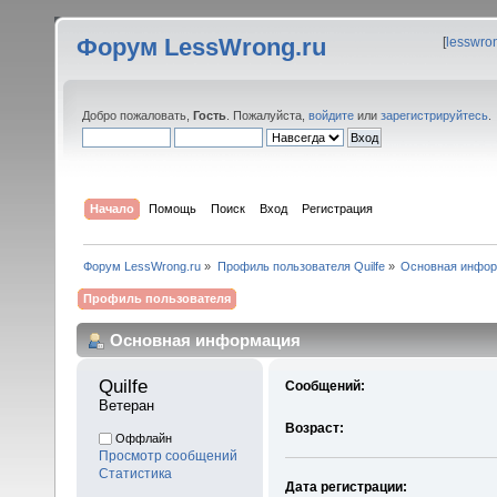
Форум LessWrong.ru
[
lesswro
Добро пожаловать,
Гость
. Пожалуйста,
войдите
или
зарегистрируйтесь
.
Начало
Помощь
Поиск
Вход
Регистрация
Форум LessWrong.ru
»
Профиль пользователя Quilfe
»
Основная инфо
Профиль пользователя
Основная информация
Quilfe 
Сообщений:
Ветеран
Возраст:
Оффлайн
Просмотр сообщений
Статистика
Дата регистрации: