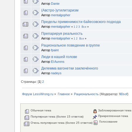
Автор
Dante
(Австро-)утилитаризм
Автор
mentalgopher
Пределы применимости байесовского подхода
Автор
mentalgopher
«
1
2
3
Все
»
Препарируя реальность
Автор
mentalgopher
«
1
2
Все
»
Рациональное поведение в группе
Автор
fpaint
Люди в нашей голове
Автор
El Aurens
Дилемма вагонетки заключённого
Автор
nadeys
Страницы: [
1
]
2
Форум LessWrong.ru
»
Главное
»
Рациональность
(Модератор:
fil0sof
)
Обычная тема
Заблокированная тема
Прикрепленная тема
Популярная тема (более 15 ответов)
Голосование
Очень популярная тема (более 25 ответов)