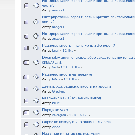
Интерпретации вероятности и критика эпистемологи
часть 3
Автор
anagor1
Интерпретации вероятности и критика эпистемологи
часть 2
Автор
anagor1
Интерпретации вероятности и критика эпистемолог
Автор
anagor1
Рациональность — культурный феномен?
Автор
kuuff
«
1
2
Все
»
Doomsday argument как слабое свидетельство конца с
симуляции.
Автор
Ved
«
1
2
3
...
8
Все
»
Рациональность на практике
Автор
fil0sof
«
1
2
3
Все
»
Две взгляда рациональности на эмоции
Автор
Gradient
Реал-кейс на байесианский вывод
Автор
kuuff
Парадокс Аллэ
Автор
valergrad
«
1
2
3
...
5
Все
»
Опрос по поводу книг о рациональности
Автор
Alaric
Название когнитивного искажения