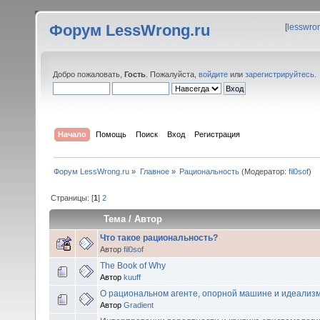
Форум LessWrong.ru
[
lesswro
Добро пожаловать,
Гость
. Пожалуйста,
войдите
или
зарегистрируйтесь
.
Начало
Помощь
Поиск
Вход
Регистрация
Форум LessWrong.ru
»
Главное
»
Рациональность
(Модератор:
fil0sof
)
Страницы: [
1
]
2
Тема
/
Автор
Что такое рациональность?
Автор
fil0sof
The Book of Why
Автор
kuuff
О рациональном агенте, опорной машине и идеализ
Автор
Gradient