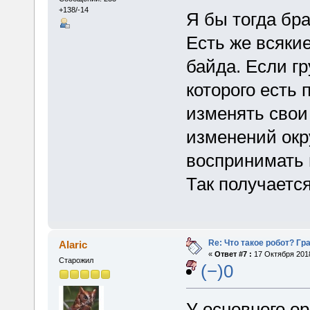
+138/-14
Я бы тогда бр
Есть же всяки
байда. Если гр
которого есть
изменять свои
изменений окр
воспринимать 
Так получаетс
Re: Что такое робот? Гр
Alaric
«
Ответ #7 :
17 Октября 2018
Старожил
(−)0
У основного о