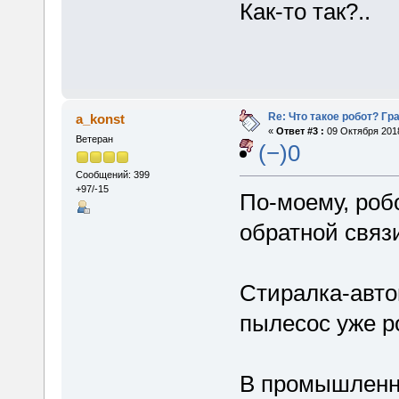
Как-то так?..
Re: Что такое робот? Гр
a_konst
«
Ответ #3 :
09 Октября 2018
Ветеран
(−)0
Сообщений: 399
+97/-15
По-моему, робо
обратной связи
Стиралка-автом
пылесос уже р
В промышленно