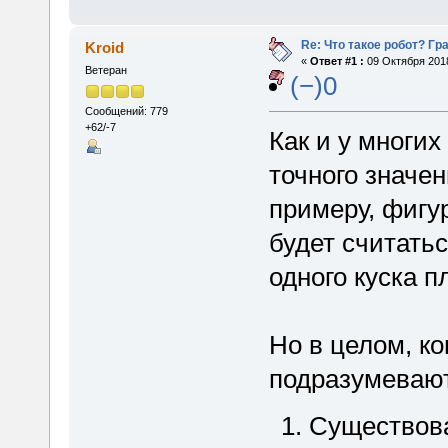
Re: Что такое робот? Гр
Kroid
«
Ответ #1 :
09 Октября 2018
Ветеран
(−)0
Сообщений: 779
+62/-7
Как и у многих 
точного значен
примеру, фигур
будет считатьс
одного куска п
Но в целом, ко
подразумевают
Существова