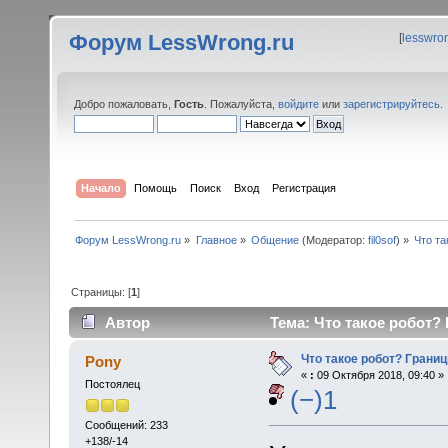
Форум LessWrong.ru
[
lesswro
Добро пожаловать,
Гость
. Пожалуйста,
войдите
или
зарегистрируйтесь
.
Начало
Помощь
Поиск
Вход
Регистрация
Форум LessWrong.ru
»
Главное
»
Общение
(Модератор:
fil0sof
) »
Что та
Страницы: [
1
]
Автор
Тема: Что такое робот?
Что такое робот? Грани
Pony
«
:
09 Октября 2018, 09:40 »
Постоялец
(−)1
Сообщений: 233
+138/-14