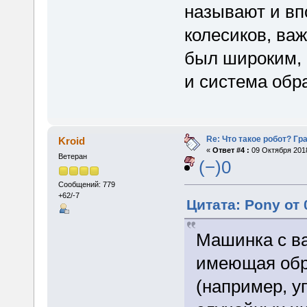
называют и вп
колесиков, важ
был широким, 
и система обр
Re: Что такое робот? Гр
Kroid
«
Ответ #4 :
09 Октября 2018
Ветеран
(−)0
Сообщений: 779
+62/-7
Цитата: Pony от 
Машинка с в
имеющая обр
(например, у