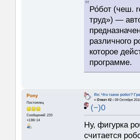
Ро́бот (чеш. 
труд») — авт
предназначе
различного р
которое дейс
программе.
Re: Что такое робот? Гр
Pony
«
Ответ #2 :
09 Октября 2018
Постоялец
(−)0
Сообщений: 233
+138/-14
Ну, фигурка ро
считается робо