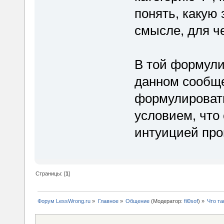
понять, какую
смысле, для ч
В той формули
данном сообще
формулировать
условием, что 
интуицией пр
Страницы: [
1
]
Форум LessWrong.ru
»
Главное
»
Общение
(Модератор:
fil0sof
) »
Что та