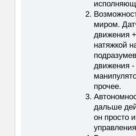
исполняющи
Возможнос
миром. Дат
движения +
натяжкой н
подразумев
движения -
манипулято
прочее.
Автономнос
дальше дейс
он просто 
управления 