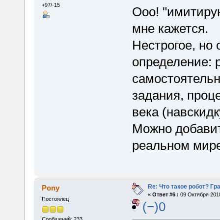
+97/-15
Ооо! "имитиру
мне кажется.
Нестрогое, но
определение: 
самостоятельн
задания, проце
века (навскид
Можно добавит
реальном мире,
Re: Что такое робот? Гр
Pony
«
Ответ #6 :
09 Октября 2018
Постоялец
(−)0
Сообщений: 233