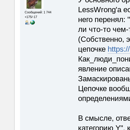
LessWrong'а е
Сообщений: 1 744
него перенял: 
+175/-17
ли что-то чем-т
(Собственно, 
цепочке
https:
Как_люди_пон
явление описа
Замаскированы
Цепочке вообщ
определениями
В смысле, отве
категорию Y", 