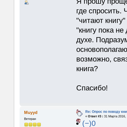
Я прошу прощен
где спросить.
"читают книгу"
"книгу пока не
духе. Подразу
основополагаю
возможно, свя
книга?
Спасибо!
Re: Опрос по поводу кни
Muyyd
«
Ответ #3 :
31 Марта 2016, 
Ветеран
(−)0