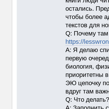
книги люди чит
остались. Пре
чтобы более а
текстов для но
Q: Почему там 
https://lessw
A: Я делаю спи
первую очеред
биология, физи
приоритетны в 
ЭЮ цепочку по
вдруг там важ
Q: Что делать
A: Заполнить с