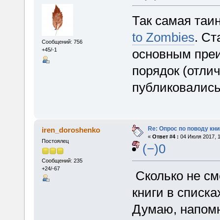
Так самая таи
to Zombies
. Ст
Сообщений: 756
основным преи
+45/-1
порядок (отлич
публиковались
Re: Опрос по поводу кни
iren_doroshenko
«
Ответ #4 :
04 Июля 2017, 1
Постоялец
(−)0
Сообщений: 235
+24/-67
Сколько не смо
книги в списк
Думаю, напомн