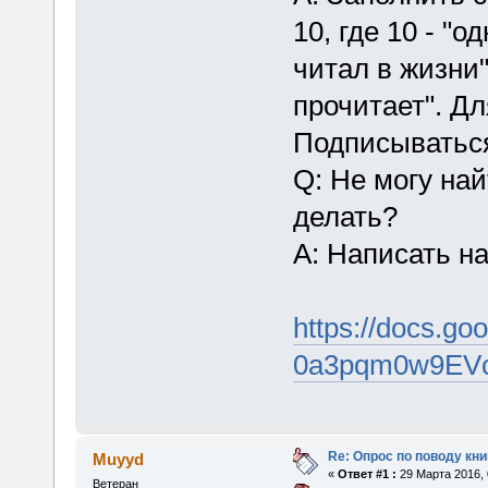
10, где 10 - "
читал в жизни"
прочитает". Дл
Подписываться 
Q: Не могу най
делать?
A: Написать на
https://docs.
0a3pqm0w9EVc
Re: Опрос по поводу кни
Muyyd
«
Ответ #1 :
29 Марта 2016, 
Ветеран