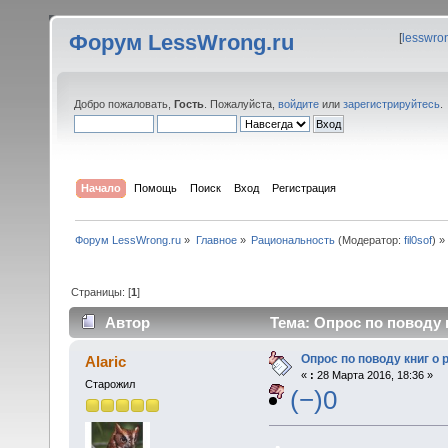
Форум LessWrong.ru
[
lesswro
Добро пожаловать,
Гость
. Пожалуйста,
войдите
или
зарегистрируйтесь
.
Начало
Помощь
Поиск
Вход
Регистрация
Форум LessWrong.ru
»
Главное
»
Рациональность
(Модератор:
fil0sof
) »
Страницы: [
1
]
Автор
Тема: Опрос по поводу 
Опрос по поводу книг о
Alaric
«
:
28 Марта 2016, 18:36 »
Старожил
(−)0