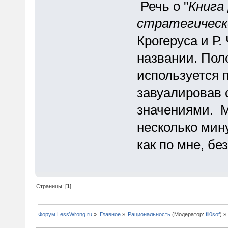
Речь о "
Книга
стратегическ
Крогеруса и Р.
названии. Пол
используется 
завуалировав 
значениями. М
несколько мину
как по мне, бе
Страницы: [
1
]
Форум LessWrong.ru
»
Главное
»
Рациональность
(Модератор:
fil0sof
) »