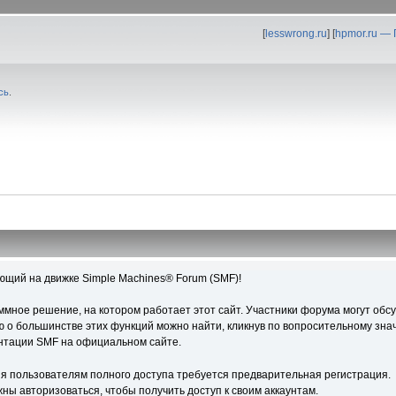
[
lesswrong.ru
] [
hpmor.ru —
сь
.
ющий на движке Simple Machines® Forum (SMF)!
ное решение, на котором работает этот сайт. Участники форума могут обс
о большинстве этих функций можно найти, кликнув по вопросительному знач
ентации SMF на официальном сайте.
я пользователям полного доступа требуется предварительная регистрация.
ны авторизоваться, чтобы получить доступ к своим аккаунтам.