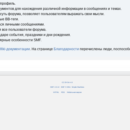
 профиль.
рументов для нахождения различной информации в сообщениях и темах.
 суть форума, позволяет пользователям выражать свои мысли.
ые BB-теги.
ься личными сообщениями.
я все пользователи форума.
ндаре события, праздники и дни рождения.
лярные особенности SMF.
Wiki-документации
. На странице
Благодарности
перечислены люди, поспособ
CC BY-SA 4.0
SMF 2.0.14
|
SMF © 2011
,
Simple Machines
XHTML
RSS
Мобильная версия