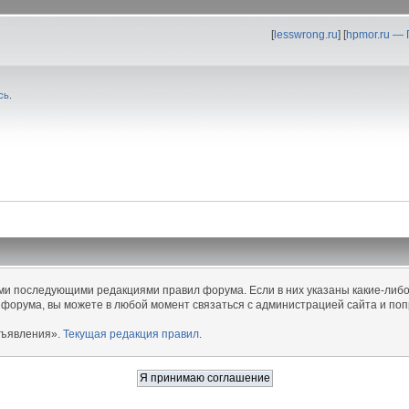
[
lesswrong.ru
] [
hpmor.ru —
сь
.
еми последующими редакциями правил форума. Если в них указаны какие-либо
 форума, вы можете в любой момент связаться с администрацией сайта и поп
бъявления».
Текущая редакция правил
.