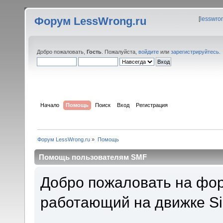
Форум LessWrong.ru
[
lesswro
Добро пожаловать,
Гость
. Пожалуйста,
войдите
или
зарегистрируйтесь
.
Начало
Помощь
Поиск
Вход
Регистрация
Форум LessWrong.ru
»
Помощь
Помощь пользователям SMF
Добро пожаловать на фор
работающий на движке Si