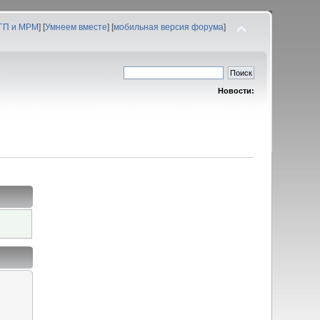
 ГП и МРМ
] [
Умнеем вместе
] [
мобильная версия форума
]
Новости: