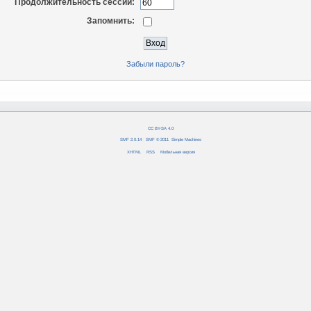
Продолжительность сессии:
Запомнить:
Забыли пароль?
CC BY-SA 4.0
SMF 2.0.14
|
SMF © 2011
,
Simple Machines
XHTML
RSS
Мобильная версия