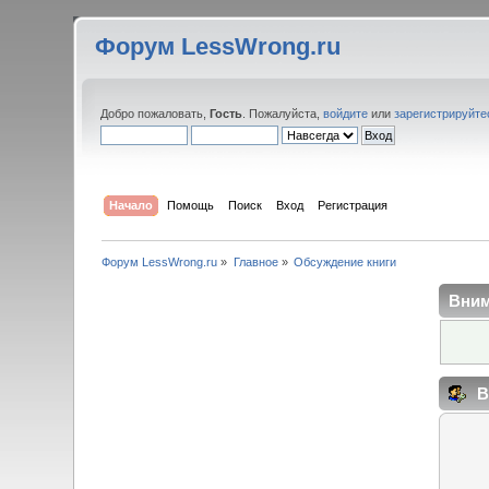
Форум LessWrong.ru
Добро пожаловать,
Гость
. Пожалуйста,
войдите
или
зарегистрируйте
Начало
Помощь
Поиск
Вход
Регистрация
Форум LessWrong.ru
»
Главное
»
Обсуждение книги
Вним
В