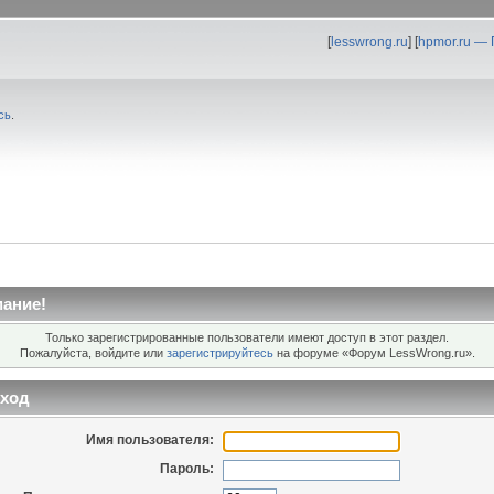
[
lesswrong.ru
] [
hpmor.ru —
сь
.
ание!
Только зарегистрированные пользователи имеют доступ в этот раздел.
Пожалуйста, войдите или
зарегистрируйтесь
на форуме «Форум LessWrong.ru».
ход
Имя пользователя:
Пароль: