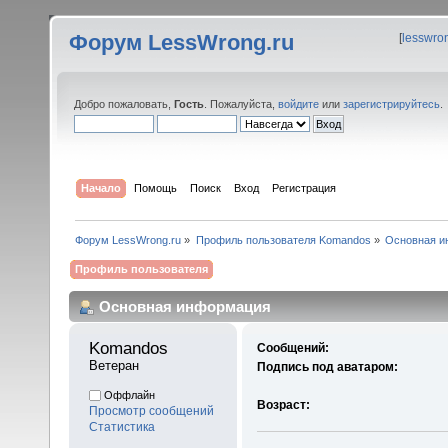
Форум LessWrong.ru
[
lesswro
Добро пожаловать,
Гость
. Пожалуйста,
войдите
или
зарегистрируйтесь
.
Начало
Помощь
Поиск
Вход
Регистрация
Форум LessWrong.ru
»
Профиль пользователя Komandos
»
Основная и
Профиль пользователя
Основная информация
Komandos 
Сообщений:
Ветеран
Подпись под аватаром:
Оффлайн
Возраст:
Просмотр сообщений
Статистика