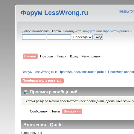
Форум LessWrong.ru
[
lesswro
Добро пожаловать,
Гость
. Пожалуйста,
войдите
или
зарегистрируйтесь
.
Начало
Помощь
Поиск
Вход
Регистрация
Форум LessWrong.ru
»
Профиль пользователя Quilfe
»
Просмотр сообщ
Профиль пользователя
Просмотр сообщений
В этом разделе можно просмотреть все сообщения, сделанные этим п
Сообщения
Темы
Вложения
Вложения - Quilfe
Страницы: [
1
]