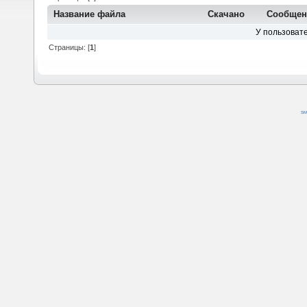
Название файла
Скачано
Сообщен
У пользовате
Страницы: [
1
]
SM