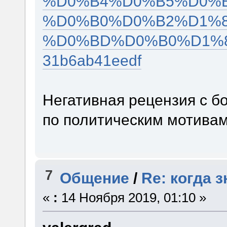
%D0%B4%D0%B5%D0%
%D0%B0%D0%B2%D1%
%D0%BD%D0%B0%D1%8
31b6ab41eedf
Негативная рецензия с б
по политическим мотивам
7
Общение
/
Re: когда 
«
:
14 Ноября 2019, 01:10 »