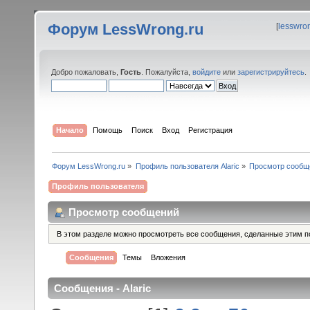
Форум LessWrong.ru
[
lesswro
Добро пожаловать,
Гость
. Пожалуйста,
войдите
или
зарегистрируйтесь
.
Начало
Помощь
Поиск
Вход
Регистрация
Форум LessWrong.ru
»
Профиль пользователя Alaric
»
Просмотр сообщ
Профиль пользователя
Просмотр сообщений
В этом разделе можно просмотреть все сообщения, сделанные этим п
Сообщения
Темы
Вложения
Сообщения - Alaric