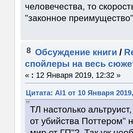
человечества, то скорост
"законное преимущество"
8
Обсуждение книги
/
R
спойлеры на весь сюже
«
:
12 Января 2019, 12:32 »
Цитата: Al1 от 10 Января 2019,
ТЛ настолько альтруист,
от убийства Поттером" 
мир от ГП"? Так уж нео