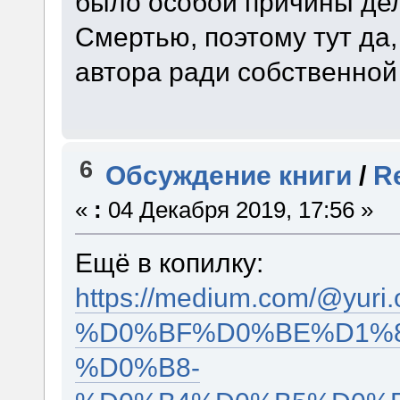
было особой причины де
Смертью, поэтому тут да
автора ради собственной
6
Обсуждение книги
/
R
«
:
04 Декабря 2019, 17:56 »
Ещё в копилку:
https://medium.com/@
%D0%BF%D0%BE%D1%8
%D0%B8-