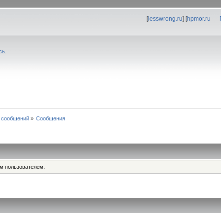
[
lesswrong.ru
] [
hpmor.ru —
сь
.
 сообщений
»
Сообщения
им пользователем.