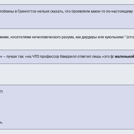
то гоблины в Гринготтсе нельзя сказать, что проявляли какое-то по-настояще
жими, носителями нечеловеческого разума, как дирдиры или кукольники." (отсы
» – лучше так: «на ЧТО профессор Квиррелл ответил лишь «это
(с маленькой
?!
ь.