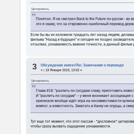
Цитировать
Понятно. Я не смотрел Back to the Future по-русски - во
это я скажу, что за откровенно ошибочный перевод держ
Если бы вы их изложили тридцать лет назад людям, делав
фильма "Назад в будущее" и сегодня не поздно засвидетельст
отсылках, узнаваемость важнее точности, а данный фильм 
3
Обсуждение книги
/
Re: Замечания о переводе
«
:
19 Января 2019, 13:02 »
Цитировать
Глава #18: "разлить по сосудам славу, приготовить извес
И "разлить по сосудам" -- у меня возникает ассоциация с 
оригинале вообще идёт игра на несовместимости кулинар
компот, а известность. Закатать в банку не огурцы, а смер
Тут еще тот момент, что этот пассаж - *дословное* цитиро
чтобы сразу вызвать ощущение узнаваемости.