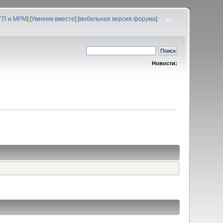
 ГП и МРМ
] [
Умнеем вместе
] [
мобильная версия форума
]
Новости: