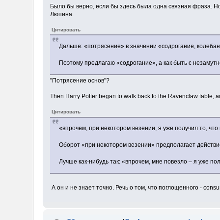
Было бы верно, если бы здесь была одна связная фраза. Но 
Люпина.
Цитировать
Дальше: «потрясение» в значении «содрогание, колебани
Поэтому предлагаю «содрогание», а как быть с незамутнё
"Потрясение основ"?
Then Harry Potter began to walk back to the Ravenclaw table, an
Цитировать
«впрочем, при некотором везении, я уже получил то, что
Оборот «при некотором везении» предполагает действие 
Лучше как-нибудь так: «впрочем, мне повезло – я уже по
А он и не знает точно. Речь о том, что поглощенного - cons