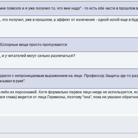
не повезло и я уже получил то, что мне надо" - то есть обе части в прошлом 
, что получил, уже в прошлом, а эффект от излечения - одной ногой еще в бу
о НЕспорные вещи просто пропускаются
, и у читателей могут сильно различаться?
иррелл с непроницаемым выражением на лице. Профессор Защиты где-то разд
сывал в руке".
-либо из персонажей. Хотя формально первое лицо нигде не используется, ясн
E вся глава) видится от лица Гермионы, поэтому "она", пока не указано обратн