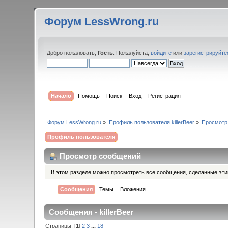
Форум LessWrong.ru
Добро пожаловать,
Гость
. Пожалуйста,
войдите
или
зарегистрируйте
Начало
Помощь
Поиск
Вход
Регистрация
Форум LessWrong.ru
»
Профиль пользователя killerBeer
»
Просмотр
Профиль пользователя
Просмотр сообщений
В этом разделе можно просмотреть все сообщения, сделанные эт
Сообщения
Темы
Вложения
Сообщения - killerBeer
Страницы: [
1
]
2
3
...
18