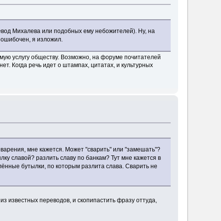
еревод Михалева или подобных ему небожителей). Ну, на
 ошибочен, я изложил.
мую услугу обществу. Возможно, на форуме почитателей
нет. Когда речь идет о штампах, цитатах, и культурных
ьеварения, мне кажется. Может "сварить" или "замешать"?
тылку славой? разлить славу по банкам? Тут мне кажется в
лённые бутылки, по которым разлита слава. Сварить не
 из известных переводов, и скопипастить фразу оттуда,