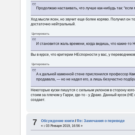
Продолжаю настаивать, что лучше как-нибудь так: "если м
Ход мысли ясен, но звучит еще более коряво. Получил он то
достаточно нейтральный.
Цитировать
И становится жаль времени, когда видишь, что какие-т
Вы в курсе, что критерии НЕспорности у вас, у переводчиков
Цитировать
А к дальней каменной стене прислонился профессор Кв
продавала, — но не надел его, а лишь безучастно подбра
Некоторые куски пишутся с сильным уклоном в сторону кого
стоим за плечом у Гарри, где-то - у Драко. Данный кусок (H
создает.
7
Обсуждение книги
/
Re: Замечания о переводе
«
:
03 Января 2019, 16:56 »