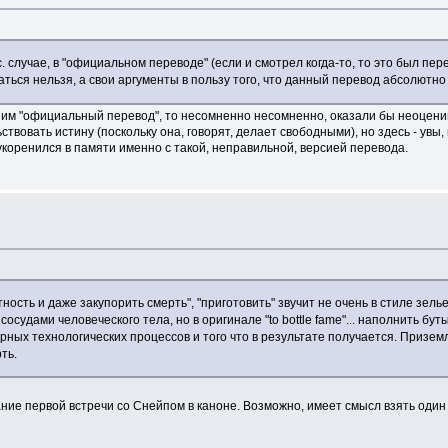
 вс. случае, в "официальном переводе" (если и смотрел когда-то, то это был п
аться нельзя, а свои аргументы в пользу того, что данный перевод абсолютно
шим "официальный перевод", то несомненно несомненно, оказали бы неоцени
вовать истину (поскольку она, говорят, делает свободными), но здесь - увы, 
укоренился в памяти именно с такой, неправильной, версией перевода.
тность и даже закупорить смерть", "приготовить" звучит не очень в стиле зел
сосудами человеческого тела, но в оригинале "to bottle fame"... наполнить бу
ных технологических процессов и того что в результате получается. Призем
ть.
вание первой встречи со Снейпом в каноне. Возможно, имеет смысл взять один