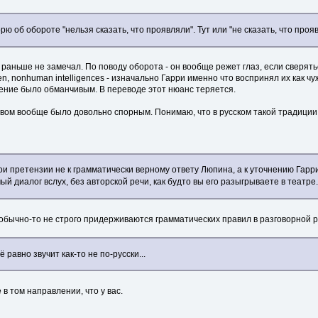
орю об обороте "нельзя сказать, что проявляли". Тут или "не сказать, что проя
е, раньше не замечал. По поводу оборота - он вообще режет глаз, если сверяться
ien, nonhuman intelligences - изначально Гарри именно что воспринял их как ч
ение было обманчивым. В переводе этот нюанс теряется.
м вообще было довольно спорным. Понимаю, что в русском такой традиции нет,
и претензии не к грамматически верному ответу Люпина, а к уточнению Гарри.
й диалог вслух, без авторской речи, как будто вы его разыгрываете в театре.
обычно-то не строго придерживаются грамматических правил в разговорной ре
равно звучит как-то не по-русски...
в том направлении, что у вас.