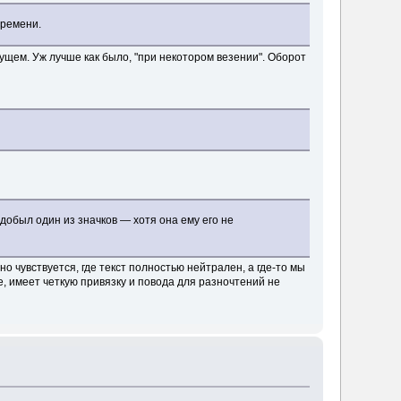
времени.
дущем. Уж лучше как было, "при некотором везении". Оборот
обыл один из значков — хотя она ему его не
о чувствуется, где текст полностью нейтрален, а где-то мы
ое, имеет четкую привязку и повода для разночтений не