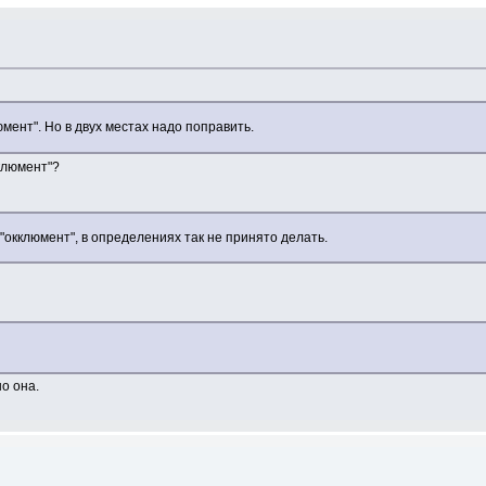
мент". Но в двух местах надо поправить.
клюмент"?
"окклюмент", в определениях так не принято делать.
но она.