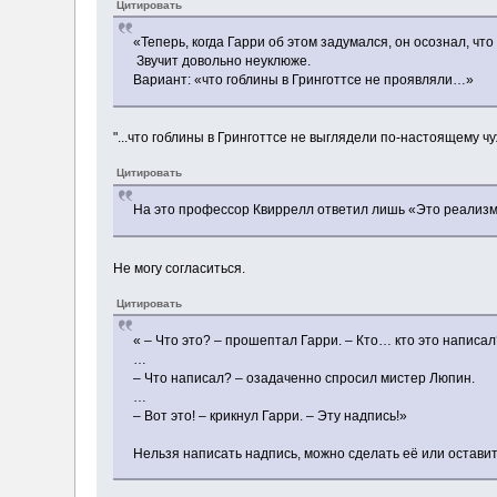
Цитировать
«Теперь, когда Гарри об этом задумался, он осознал, ч
Звучит довольно неуклюже.
Вариант: «что гоблины в Гринготтсе не проявляли…»
"...что гоблины в Гринготтсе не выглядели по-настоящему чу
Цитировать
На это профессор Квиррелл ответил лишь «Это реализм
Не могу согласиться.
Цитировать
« – Что это? – прошептал Гарри. – Кто… кто это написал
…
– Что написал? – озадаченно спросил мистер Люпин.
…
– Вот это! – крикнул Гарри. – Эту надпись!»
Нельзя написать надпись, можно сделать её или оставит