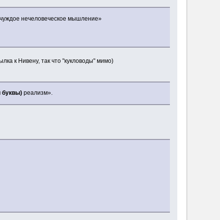
му чуждое нечеловеческое мышление»
лка к Нивену, так что "кукловоды" мимо)
 буквы)
реализм».