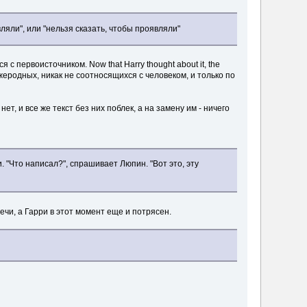
вляли", или "нельзя сказать, чтобы проявляли"
 с первоисточником. Now that Harry thought about it, the
ужеродных, никак не соотносящихся с человеком, и только по
 и все же текст без них поблек, а на замену им - ничего
 "Что написал?", спрашивает Люпин. "Вот это, эту
чи, а Гарри в этот момент еще и потрясен.