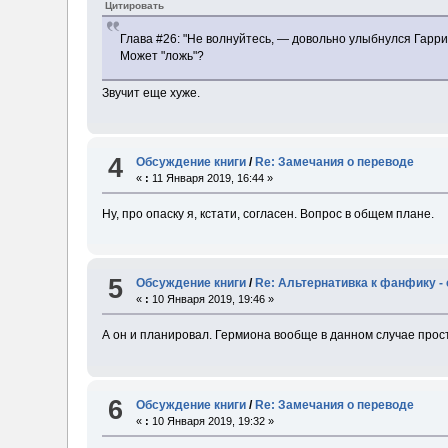
Цитировать
Глава #26: "Не волнуйтесь, — довольно улыбнулся Гарри,
Может "ложь"?
Звучит еще хуже.
4
Обсуждение книги
/
Re: Замечания о переводе
«
:
11 Января 2019, 16:44 »
Ну, про опаску я, кстати, согласен. Bопрос в общем плане.
5
Обсуждение книги
/
Re: Альтернативка к фанфику -
«
:
10 Января 2019, 19:46 »
А он и планировал. Гермиона вообще в данном случае прост
6
Обсуждение книги
/
Re: Замечания о переводе
«
:
10 Января 2019, 19:32 »