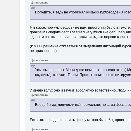
Цитировать
Погодите, я ведь не упоминал никаких кукловодов - я гов
Я в курсе, про кукловодов - не вам, просто так было в текст
goblins in Gringotts
hadn't
seemed very much like genuinely al
здравом размышлении начал замечать, что первое впечатл
(ИМХО, решение отказаться от выделения интонаций курсиво
не привнесено.)
Цитировать
Увы, вы не правы. Меня даже немного злит ваш ответ) Мо
надпись", отвечает Гарри. Просто произнесите цитируемы
Именно вслух оно и звучит абсолютно естественно. Люди и 
Цитировать
Вроде бы да, логически всё нормально, но сама фраза всё 
Eсть такое, подшлифовать фразу можно было бы, просто не 
Цитировать