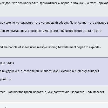
их две. "Кто это написал?" - грамматически верно, а что именно "это" - при
е» уже не используется, это устаревший оборот. Потрясение – это сильное 
нным изумлением, я не знаю, ибо не смог найти это место в англ. тексте.
d the babble of sheer, utter, reality-crashing bewilderment began to explode -
 мне надо».
в будущем, т. е. говорящий не знает, какой именно объём ему выпадет.
лучил…».
umed - количества крови, вероятно, уже достаточно. Вероятно. Если повезет.