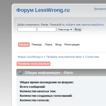
Форум LessWrong.ru
[
lesswro
Добро пожаловать,
Гость
. Пожалуйста,
войдите
или
зарегистрируйтесь
.
Начало
Помощь
Поиск
Вход
Регистрация
Форум LessWrong.ru
»
Профиль пользователя Alaric
»
Статистика
Профиль пользователя
Общая информация - Alaric
Общее время нахождения на форуме:
Всего сообщений:
Количество начатых тем:
Количество созданных голосований:
Количество голосов: