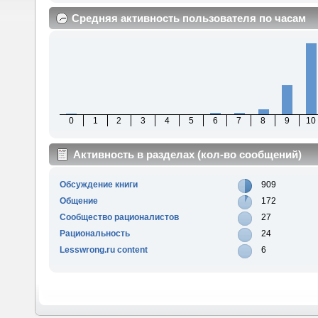
Средняя активность пользователя по часам
0
1
2
3
4
5
6
7
8
9
10
Активность в разделах (кол-во сообщений)
Обсуждение книги
909
Общение
172
Сообщество рационалистов
27
Рациональность
24
Lesswrong.ru content
6