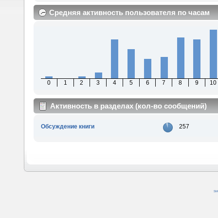
Средняя активность пользователя по часам
0
1
2
3
4
5
6
7
8
9
10
Активность в разделах (кол-во сообщений)
Обсуждение книги
257
SM