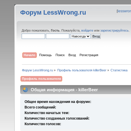
Форум LessWrong.ru
[
lesswro
Добро пожаловать,
Гость
. Пожалуйста,
войдите
или
зарегистрируйтесь
.
Начало
Помощь
Поиск
Вход
Регистрация
Форум LessWrong.ru
»
Профиль пользователя killerBeer
»
Статистика
Профиль пользователя
Общая информация - killerBeer
Общее время нахождения на форуме:
Всего сообщений:
Количество начатых тем:
Количество созданных голосований:
Количество голосов: