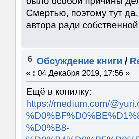
было особой причины де
Смертью, поэтому тут да
автора ради собственной
6
Обсуждение книги
/
R
«
:
04 Декабря 2019, 17:56 »
Ещё в копилку:
https://medium.com/@
%D0%BF%D0%BE%D1%8
%D0%B8-