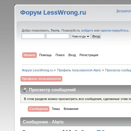
Форум LessWrong.ru
[
lesswro
Добро пожаловать,
Гость
. Пожалуйста,
войдите
или
зарегистрируйтесь
.
Начало
Помощь
Поиск
Вход
Регистрация
Форум LessWrong.ru
»
Профиль пользователя Alaric
»
Просмотр сообщ
Профиль пользователя
Просмотр сообщений
В этом разделе можно просмотреть все сообщения, сделанные этим п
Сообщения
Темы
Вложения
Сообщения - Alaric