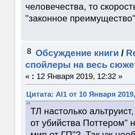
человечества, то скорост
"законное преимущество"
8
Обсуждение книги
/
R
спойлеры на весь сюже
«
:
12 Января 2019, 12:32 »
Цитата: Al1 от 10 Января 2019,
ТЛ настолько альтруист,
от убийства Поттером" 
мир от ГП"? Так уж нео