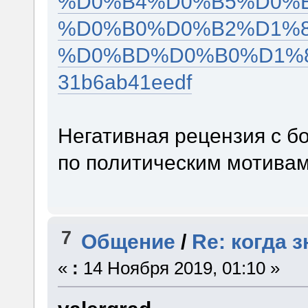
%D0%B4%D0%B5%D0%
%D0%B0%D0%B2%D1%
%D0%BD%D0%B0%D1%8
31b6ab41eedf
Негативная рецензия с б
по политическим мотивам
7
Общение
/
Re: когда 
«
:
14 Ноября 2019, 01:10 »