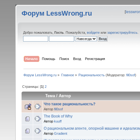
Форум LessWrong.ru
[
lesswro
Добро пожаловать,
Гость
. Пожалуйста,
войдите
или
зарегистрируйтесь
.
Начало
Помощь
Поиск
Вход
Регистрация
Форум LessWrong.ru
»
Главное
»
Рациональность
(Модератор:
fil0sof
)
Страницы: [
1
]
2
Тема
/
Автор
Что такое рациональность?
Автор
fil0sof
The Book of Why
Автор
kuuff
О рациональном агенте, опорной машине и идеализ
Автор
Gradient