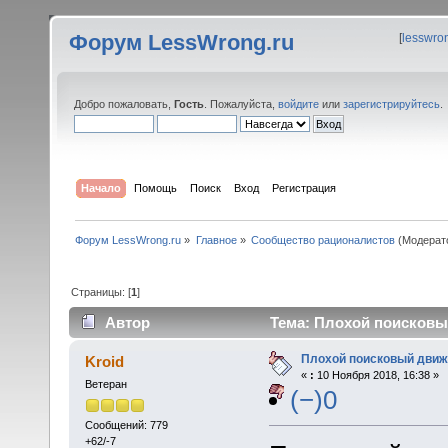
Форум LessWrong.ru
[
lesswro
Добро пожаловать,
Гость
. Пожалуйста,
войдите
или
зарегистрируйтесь
.
Начало
Помощь
Поиск
Вход
Регистрация
Форум LessWrong.ru
»
Главное
»
Сообщество рационалистов
(Модерат
Страницы: [
1
]
Автор
Тема: Плохой поисковый
Плохой поисковый движ
Kroid
«
:
10 Ноября 2018, 16:38 »
Ветеран
(−)0
Сообщений: 779
+62/-7