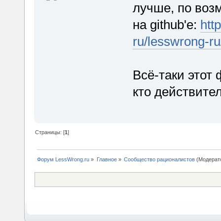
лучше, по воз
на github'е:
htt
ru/lesswrong-ru
Всё-таки этот
кто действите
Страницы: [
1
]
Форум LessWrong.ru
»
Главное
»
Сообщество рационалистов
(Модерат