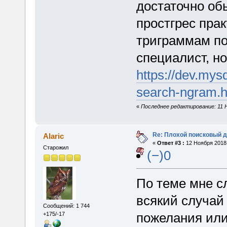
достаточно об
простгрес прак
триграммам по
специалист, но
https://dev.mysq
search-ngram.h
«
Последнее редактирование: 11 Н
Re: Плохой поисковый 
Alaric
«
Ответ #3 :
12 Ноября 2018,
Старожил
(−)0
По теме мне сл
всякий случай 
Сообщений: 1 744
пожелания или
+175/-17