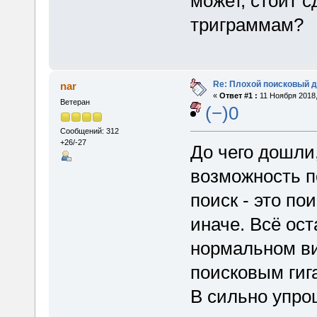
может, стоит с
триграммам?
Re: Плохой поисковый 
nar
«
Ответ #1 :
11 Ноября 2018,
Ветеран
(−)0
Сообщений: 312
+26/-27
До чего дошли
возможность п
поиск - это по
иначе. Всё ост
нормальном ви
поисковым гига
В сильно упро