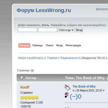
Форум LessWrong.ru
[
lesswro
Добро пожаловать,
Гость
. Пожалуйста,
войдите
или
зарегистрируйтесь
.
Начало
Помощь
Поиск
Вход
Регистрация
Форум LessWrong.ru
»
Главное
»
Рациональность
(Модератор:
fil0sof
) »
Страницы: [
1
]
Автор
Тема: The Book of Why (
The Book of Why
kuuff
«
:
25 Марта 2021, 22:27 »
Старожил
(−)0
Сообщений: 2 133
+220/-52