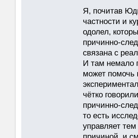
Я, почитав Юдк
частности и к
одолел, котор
причинно-след
связана с реа
И там немало г
может помочь в
экспериментал
чётко говорил
причинно-следс
то есть иссле
управляет тем
причиной, и см