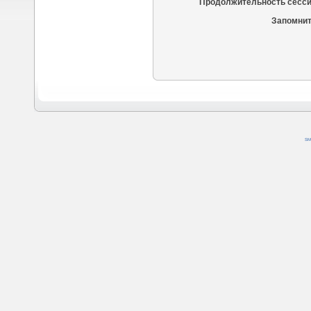
Продолжительность сесси
Запомнит
SM