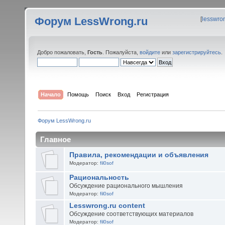
Форум LessWrong.ru
[
lesswro
Добро пожаловать,
Гость
. Пожалуйста,
войдите
или
зарегистрируйтесь
.
Начало
Помощь
Поиск
Вход
Регистрация
Форум LessWrong.ru
Главное
Правила, рекомендации и объявления
Модератор:
fil0sof
Рациональность
Обсуждение рационального мышления
Модератор:
fil0sof
Lesswrong.ru content
Обсуждение соответствующих материалов
Модератор:
fil0sof