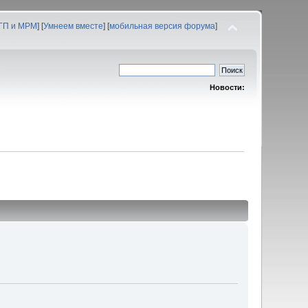
 ГП и МРМ
] [
Умнеем вместе
] [
мобильная версия форума
]
Новости: