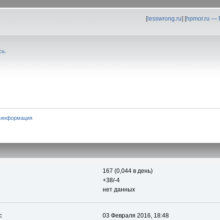
[
lesswrong.ru
] [
hpmor.ru —
сь
.
 информация
167 (0,044 в день)
+38/-4
нет данных
:
03 Февраля 2016, 18:48