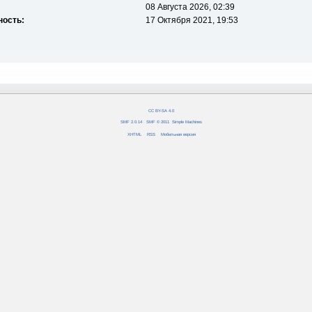
08 Августа 2026, 02:39
ность:
17 Октября 2021, 19:53
CC BY-SA 4.0
SMF 2.0.14
|
SMF © 2011
,
Simple Machines
XHTML
RSS
Мобильная версия