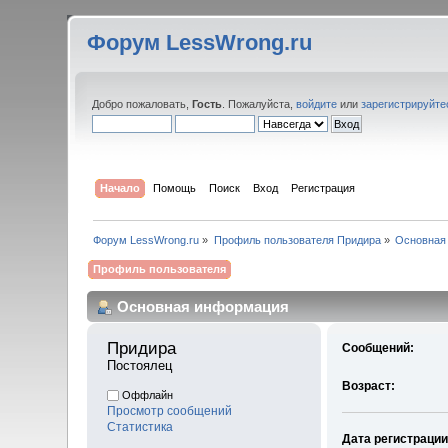
Форум LessWrong.ru
Добро пожаловать,
Гость
. Пожалуйста,
войдите
или
зарегистрируйте
Начало
Помощь
Поиск
Вход
Регистрация
Форум LessWrong.ru
»
Профиль пользователя Придира
»
Основная
Профиль пользователя
Основная информация
Придира 
Сообщений:
Постоялец
Возраст:
Оффлайн
Просмотр сообщений
Статистика
Дата регистрации