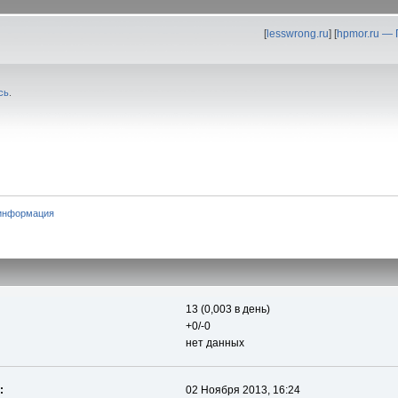
[
lesswrong.ru
] [
hpmor.ru —
сь
.
информация
13 (0,003 в день)
+0/-0
нет данных
:
02 Ноября 2013, 16:24