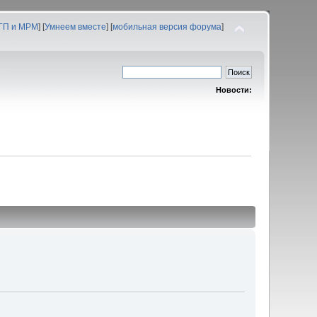
 ГП и МРМ
] [
Умнеем вместе
] [
мобильная версия форума
]
Новости: