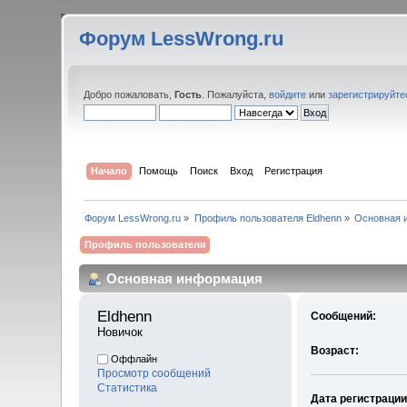
Форум LessWrong.ru
Добро пожаловать,
Гость
. Пожалуйста,
войдите
или
зарегистрируйте
Начало
Помощь
Поиск
Вход
Регистрация
Форум LessWrong.ru
»
Профиль пользователя Eldhenn
»
Основная 
Профиль пользователя
Основная информация
Eldhenn 
Сообщений:
Новичок
Возраст:
Оффлайн
Просмотр сообщений
Статистика
Дата регистрации