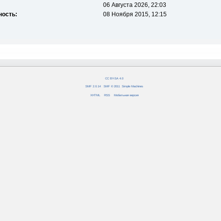
06 Августа 2026, 22:03
ность:
08 Ноября 2015, 12:15
CC BY-SA 4.0
SMF 2.0.14
|
SMF © 2011
,
Simple Machines
XHTML
RSS
Мобильная версия