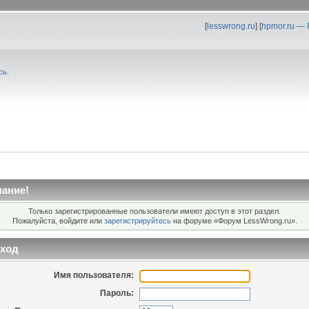
[
lesswrong.ru
] [
hpmor.ru —
сь
.
ание!
Только зарегистрированные пользователи имеют доступ в этот раздел.
Пожалуйста, войдите или
зарегистрируйтесь
на форуме «Форум LessWrong.ru».
ход
Имя пользователя:
Пароль: