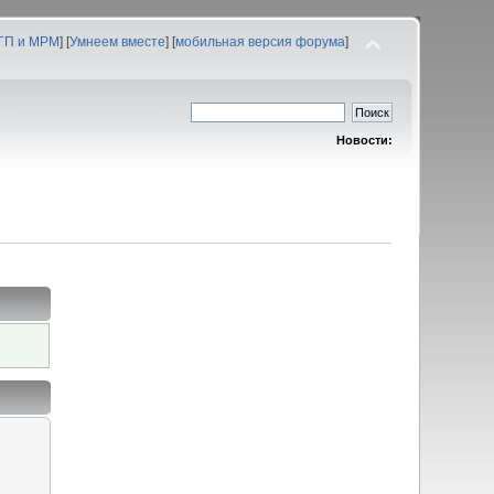
 ГП и МРМ
] [
Умнеем вместе
] [
мобильная версия форума
]
Новости: