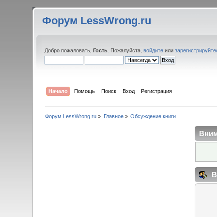
Форум LessWrong.ru
Добро пожаловать,
Гость
. Пожалуйста,
войдите
или
зарегистрируйте
Начало
Помощь
Поиск
Вход
Регистрация
Форум LessWrong.ru
»
Главное
»
Обсуждение книги
Вним
В