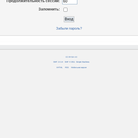
Продолжительность сессии:
Запомнить:
Забыли пароль?
CC BY-SA 4.0
SMF 2.0.14
|
SMF © 2011
,
Simple Machines
XHTML
RSS
Мобильная версия