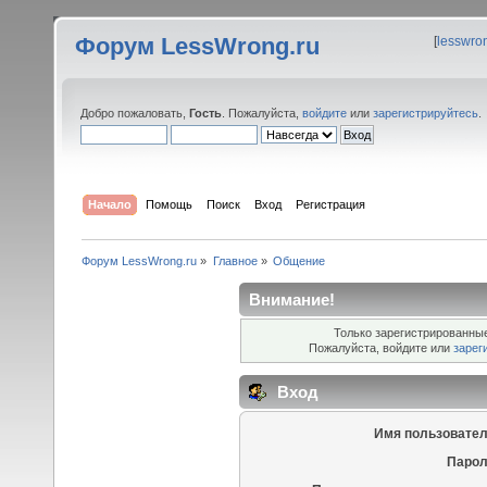
Форум LessWrong.ru
[
lesswro
Добро пожаловать,
Гость
. Пожалуйста,
войдите
или
зарегистрируйтесь
.
Начало
Помощь
Поиск
Вход
Регистрация
Форум LessWrong.ru
»
Главное
»
Общение
Внимание!
Только зарегистрированные
Пожалуйста, войдите или
зарег
Вход
Имя пользовател
Парол