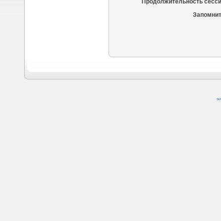
Продолжительность сесси
Запомнит
SM