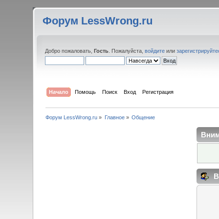
Форум LessWrong.ru
Добро пожаловать,
Гость
. Пожалуйста,
войдите
или
зарегистрируйте
Начало
Помощь
Поиск
Вход
Регистрация
Форум LessWrong.ru
»
Главное
»
Общение
Вним
В