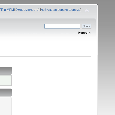
 ГП и МРМ
] [
Умнеем вместе
] [
мобильная версия форума
]
Новости: