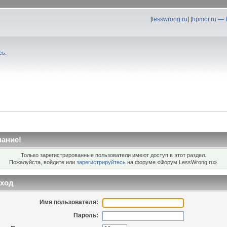
[
lesswrong.ru
] [
hpmor.ru —
сь
.
ание!
Только зарегистрированные пользователи имеют доступ в этот раздел.
Пожалуйста, войдите или
зарегистрируйтесь
на форуме «Форум LessWrong.ru».
ход
Имя пользователя:
Пароль: