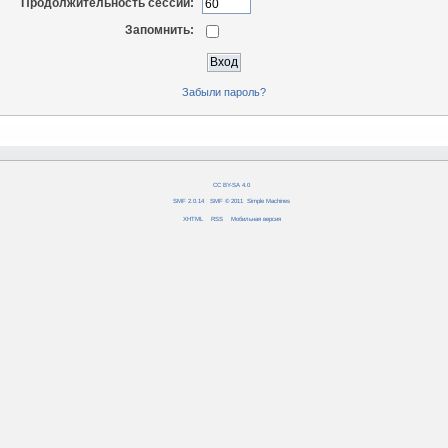
Продолжительность сессии:
Запомнить:
Забыли пароль?
CC BY-SA 4.0
SMF 2.0.14
|
SMF © 2011
,
Simple Machines
XHTML
RSS
Мобильная версия