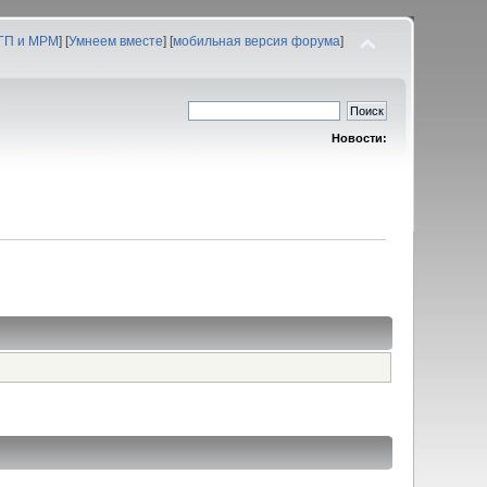
 ГП и МРМ
] [
Умнеем вместе
] [
мобильная версия форума
]
Новости: