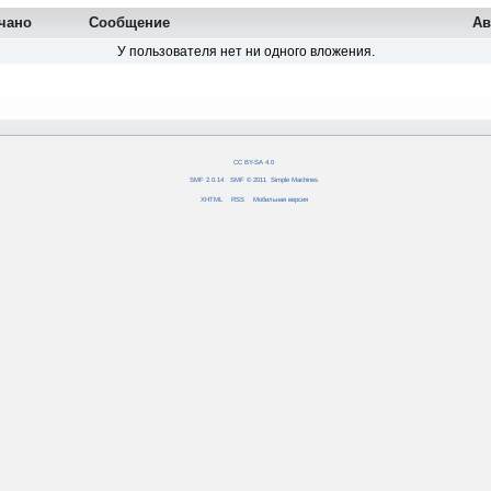
чано
Сообщение
Ав
У пользователя нет ни одного вложения.
CC BY-SA 4.0
SMF 2.0.14
|
SMF © 2011
,
Simple Machines
XHTML
RSS
Мобильная версия