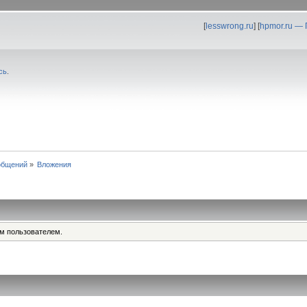
[
lesswrong.ru
] [
hpmor.ru —
сь
.
общений
»
Вложения
им пользователем.