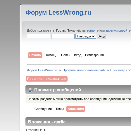
Форум LessWrong.ru
Добро пожаловать,
Гость
. Пожалуйста,
войдите
или
зарегистрируйте
Начало
Помощь
Поиск
Вход
Регистрация
Форум LessWrong.ru
»
Профиль пользователя garlic
»
Просмотр со
Профиль пользователя
Просмотр сообщений
В этом разделе можно просмотреть все сообщения, сделанные эт
Сообщения
Темы
Вложения
Вложения - garlic
Страницы: [
1
]