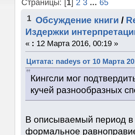
Страницы: [
1
]
2
3
...
65
1
Обсуждение книги
/
R
Издержки интерпретаци
«
:
12 Марта 2016, 00:19 »
Цитата: nadeys от 10 Марта 20
Кингсли мог подтвердит
кучей разнообразных сп
В описываемый период в
формальное равноправие