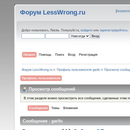
Форум LessWrong.ru
[
lesswro
Добро пожаловать,
Гость
. Пожалуйста,
войдите
или
зарегистрируйтесь
.
Начало
Помощь
Поиск
Вход
Регистрация
Форум LessWrong.ru
»
Профиль пользователя garlic
»
Просмотр сообщ
Профиль пользователя
Просмотр сообщений
В этом разделе можно просмотреть все сообщения, сделанные этим п
Сообщения
Темы
Вложения
Сообщения - garlic