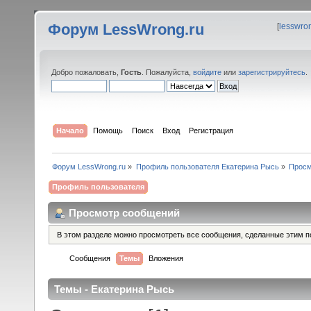
Форум LessWrong.ru
[
lesswro
Добро пожаловать,
Гость
. Пожалуйста,
войдите
или
зарегистрируйтесь
.
Начало
Помощь
Поиск
Вход
Регистрация
Форум LessWrong.ru
»
Профиль пользователя Екатерина Рысь
»
Просм
Профиль пользователя
Просмотр сообщений
В этом разделе можно просмотреть все сообщения, сделанные этим п
Сообщения
Темы
Вложения
Темы - Екатерина Рысь