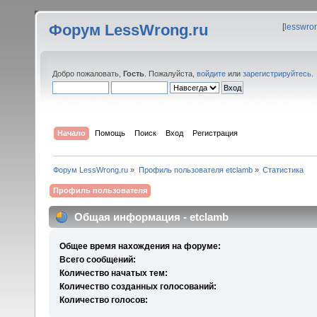
Форум LessWrong.ru
[
lesswro
Добро пожаловать,
Гость
. Пожалуйста,
войдите
или
зарегистрируйтесь
.
Начало
Помощь
Поиск
Вход
Регистрация
Форум LessWrong.ru
»
Профиль пользователя etclamb
»
Статистика
Профиль пользователя
Общая информация - etclamb
Общее время нахождения на форуме:
Всего сообщений:
Количество начатых тем:
Количество созданных голосований:
Количество голосов: