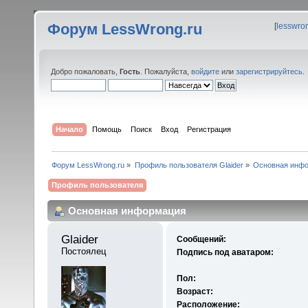
Форум LessWrong.ru
[
lesswro
Добро пожаловать,
Гость
. Пожалуйста,
войдите
или
зарегистрируйтесь
.
Начало
Помощь
Поиск
Вход
Регистрация
Форум LessWrong.ru
»
Профиль пользователя Glaider
»
Основная инф
Профиль пользователя
Основная информация
Glaider 
Сообщений:
Постоялец
Подпись под аватаром:
Пол:
Возраст:
Расположение: