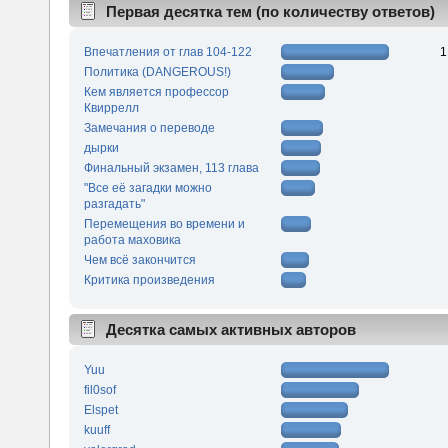
Первая десятка тем (по количеству ответов)
Впечатления от глав 104-122
1
Политика (DANGEROUS!)
Кем является профессор
Квиррелл
Замечания о переводе
дырки
Финальный экзамен, 113 глава
"Все её загадки можно
разгадать"
Перемещения во времени и
работа маховика
Чем всё закончится
Критика произведения
Десятка самых активных авторов
Yuu
fil0sof
Elspet
kuuff