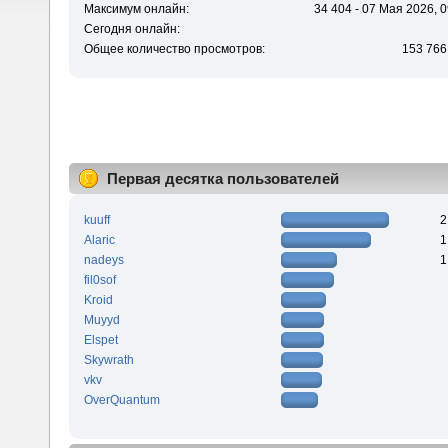
Максимум онлайн:
34 404 - 07 Мая 2026, 0
Сегодня онлайн:
Общее количество просмотров:
153 766
Первая десятка пользователей
kuuff
2
Alaric
1
nadeys
1
fil0sof
Kroid
Muyyd
Elspet
Skywrath
vkv
OverQuantum