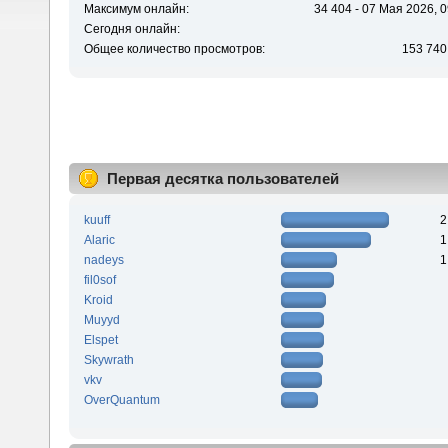
Максимум онлайн:
34 404 - 07 Мая 2026, 0
Сегодня онлайн:
Общее количество просмотров:
153 740
Первая десятка пользователей
kuuff
2
Alaric
1
nadeys
1
fil0sof
Kroid
Muyyd
Elspet
Skywrath
vkv
OverQuantum