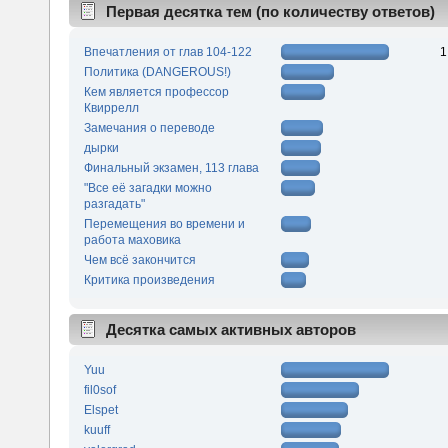
Первая десятка тем (по количеству ответов)
Впечатления от глав 104-122
1
Политика (DANGEROUS!)
Кем является профессор
Квиррелл
Замечания о переводе
дырки
Финальный экзамен, 113 глава
"Все её загадки можно
разгадать"
Перемещения во времени и
работа маховика
Чем всё закончится
Критика произведения
Десятка самых активных авторов
Yuu
fil0sof
Elspet
kuuff