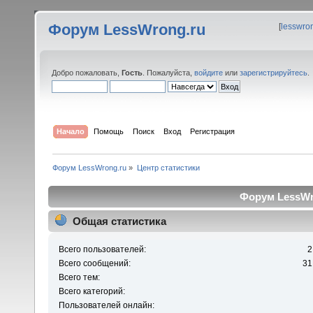
Форум LessWrong.ru
[
lesswro
Добро пожаловать,
Гость
. Пожалуйста,
войдите
или
зарегистрируйтесь
.
Начало
Помощь
Поиск
Вход
Регистрация
Форум LessWrong.ru
»
Центр статистики
Форум LessWro
Общая статистика
Всего пользователей:
2
Всего сообщений:
31
Всего тем:
Всего категорий:
Пользователей онлайн: