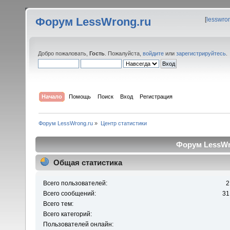
Форум LessWrong.ru
[
lesswro
Добро пожаловать,
Гость
. Пожалуйста,
войдите
или
зарегистрируйтесь
.
Начало
Помощь
Поиск
Вход
Регистрация
Форум LessWrong.ru
»
Центр статистики
Форум LessWro
Общая статистика
Всего пользователей:
2
Всего сообщений:
31
Всего тем:
Всего категорий:
Пользователей онлайн: