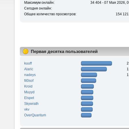
Максимум онлайн:
34 404 - 07 Мая 2026, 0
Сегодня онлайн:
Общее количество просмотров:
154 121
Первая десятка пользователей
kuuff
2
Alaric
1
nadeys
1
fil0sof
Kroid
Muyyd
Elspet
Skywrath
vkv
OverQuantum