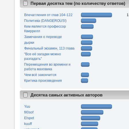
Первая десятка тем (по количеству ответов)
Впечатления от глав 104-122
1
Политика (DANGEROUS!)
Кем является профессор
Квиррелл
Замечания о переводе
дырки
Финальный экзамен, 113 глава
"Все её загадки можно
разгадать"
Перемещения во времени и
работа маховика
Чем всё закончится
Критика произведения
Десятка самых активных авторов
Yuu
fil0sof
Elspet
kuuff