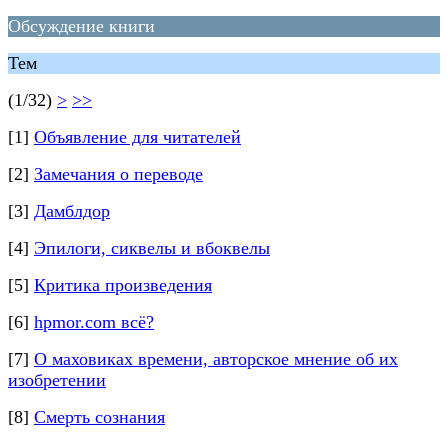
Обсуждение книги
Тем
(1/32)
>
>>
[1]
Объявление для читателей
[2]
Замечания о переводе
[3]
Дамблдор
[4]
Эпилоги, сиквелы и вбоквелы
[5]
Критика произведения
[6]
hpmor.com всё?
[7]
О маховиках времени, авторское мнение об их
изобретении
[8]
Смерть сознания