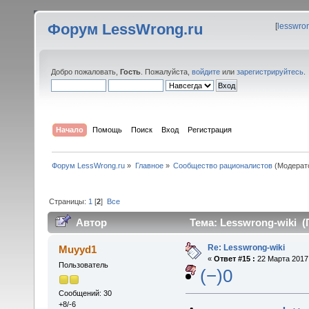
Форум LessWrong.ru
[
lesswro
Добро пожаловать,
Гость
. Пожалуйста,
войдите
или
зарегистрируйтесь
.
Начало
Помощь
Поиск
Вход
Регистрация
Форум LessWrong.ru
»
Главное
»
Сообщество рационалистов
(Модерат
Страницы:
1
[
2
]
Все
Автор
Тема: Lesswrong-wiki (
Re: Lesswrong-wiki
Muyyd1
«
Ответ #15 :
22 Марта 2017,
Пользователь
(−)0
Сообщений: 30
+8/-6