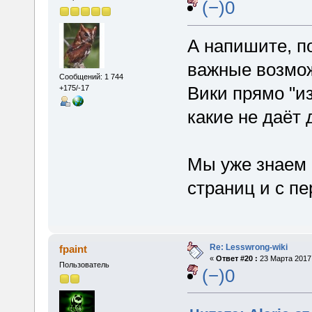
(−)0
А напишите, по
важные возмож
Сообщений: 1 744
Вики прямо "из
+175/-17
какие не даёт
Мы уже знаем 
страниц и с п
Re: Lesswrong-wiki
fpaint
«
Ответ #20 :
23 Марта 2017,
Пользователь
(−)0