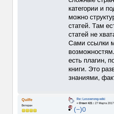
категории и п
можно структу
статей. Там ес
статей не хват
Сами ссылки м
возможностям.
есть плагин, п
книги. Это ра
знаниями, фак
Re: Lesswrong-wiki
Quilfe
«
Ответ #21 :
27 Марта 2017,
Ветеран
(−)0