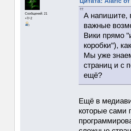
Цитата: Alaric от
А напишите, 
Сообщений: 21
+7/-2
важные возм
Вики прямо "и
коробки"), ка
Мы уже знаем
страниц и с 
ещё?
Ещё в медиави
которые сами 
программирова
сложные стран