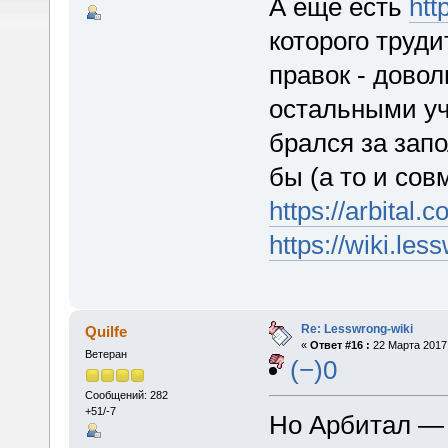
А еще есть
htt
которого труди
правок - довол
остальными уч
брался за зап
бы (а то и со
https://arbital.c
https://wiki.l
Re: Lesswrong-wiki
Quilfe
«
Ответ #16 :
22 Марта 2017,
Ветеран
(−)0
Сообщений: 282
+51/-7
Но Арбитал — 